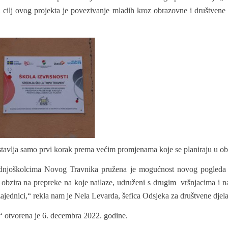
i cilj ovog projekta je povezivanje mladih kroz obrazovne i društvene
stavlja samo prvi korak prema većim promjenama koje se planiraju u 
dnjoškolcima Novog Travnika pružena je mogućnost novog pogleda n
z obzira na prepreke na koje nailaze, udruženi s drugim vršnjacima i
u zajednici,“ rekla nam je Nela Levarda, šefica Odsjeka za društvene dje
i“ otvorena je 6. decembra 2022. godine.