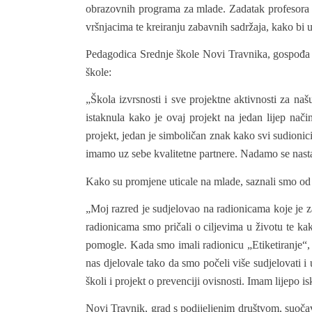
obrazovnih programa za mlade. Zadatak profesora ć
vršnjacima te kreiranju zabavnih sadržaja, kako bi u
Pedagodica Srednje škole Novi Travnika, gospođa M
škole:
„Škola izvrsnosti i sve projektne aktivnosti za na
istaknula kako je ovaj projekt na jedan lijep nači
projekt, jedan je simboličan znak kako svi sudionic
imamo uz sebe kvalitetne partnere. Nadamo se nasta
Kako su promjene uticale na mlade, saznali smo od 
„Moj razred je sudjelovao na radionicama koje je z
radionicama smo pričali o ciljevima u životu te ka
pomogle. Kada smo imali radionicu „Etiketiranje“, j
nas djelovale tako da smo počeli više sudjelovati i
školi i projekt o prevenciji ovisnosti. Imam lijepo i
Novi Travnik, grad s podijeljenim društvom, suočav