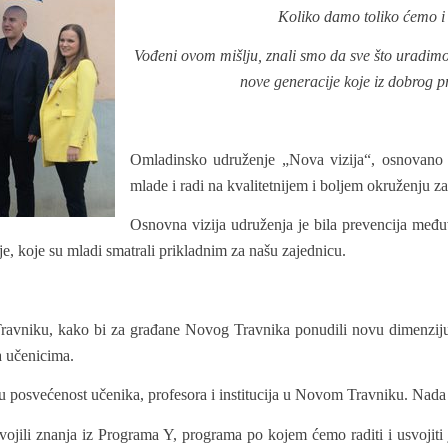
Koliko damo toliko ćemo i 
Vođeni ovom mišlju, znali smo da sve što uradimo
nove generacije koje iz dobrog p
Omladinsko udruženje „Nova vizija“, osnovano 
mlade i radi na kvalitetnijem i boljem okruženju 
Osnovna vizija udruženja je bila prevencija međ
je, koje su mladi smatrali prikladnim za našu zajednicu.
Travniku, kako bi za građane Novog Travnika ponudili novu dimenziju
pa učenicima.
ku posvećenost učenika, profesora i institucija u Novom Travniku. Nada 
ojili znanja iz Programa Y, programa po kojem ćemo raditi i usvojiti