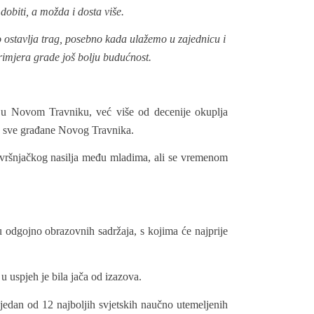
dobiti, a možda i dosta više.
 ostavlja trag, posebno kada ulažemo u zajednicu i
rimjera grade još bolju budućnost.
u Novom Travniku, već više od decenije okuplja
za sve građane Novog Travnika.
uvršnjačkog nasilja među mladima, ali se vremenom
 odgojno obrazovnih sadržaja, s kojima će najprije
u uspjeh je bila jača od izazova.
 jedan od 12 najboljih svjetskih naučno utemeljenih