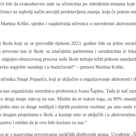
e biti da svakodnevno rade sa učenicima po određenim temama koje se
čenici na najbolji način usvojili predstavljena znanja, koja će potom on
artina Krišto, ujedno i najaktivnija učesnica u navedenim aktivnostim
šu školu koje su se provodile tijekom 2023. godine bile su jedno osvje
n povezao nas iz škole sa značajnim partnerima i suradnicima iz loka
i odgojno-obrazovnog procesa naše škole trebaju težiti jednom standardu 
vku uspješne suradnje i u budućnosti!“ – prenosi Martina Krišto.
učenika Smaje Poparića, koji je uključen u organizovanje aktivnosti i d
a nas organizirala razrednica profesorica Ivana Šapina. Tada je naš r
ko drugi imaju utjecaj na nas. Mislim da se nakon toga, za 90% smanji
edni smo za druge smišljali i dijelili pozitivne osobine, pa smo onda v
 u drugim projektima u školi, a kasnije smo se uključili i u aktivnosti
skustvo i mislim da je ovo bilo korisno za nas.“
a se s izazovima povezivanja različitih društvenih grupa. Uvođenje „Š