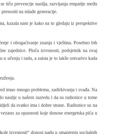
 tiču prevencije nasilja, razvijanja empatije među
i prenositi na mlađe generacije.
a, kazala nam je kako na to gledaju iz perspektive
ženje i obogaćivanje znanja i vještina. Posebno bih
lne zajednice. Ploča izvrsnosti, podsjetnik na ovaj
u učenju i radu, a zaista je to lakše ostvarivo kada
ruženja.
azred imao mnogo problema, zadirkivanja i svađa. Na
lo nasilje u našem razredu i da su radionice u tome
idjeli da svatko ima i dobre strane. Radionice su na
ma vezano za opasnosti koje donose energetska pića u
kole izvrsnosti“ donosi nadu u smanjenju socijalnih