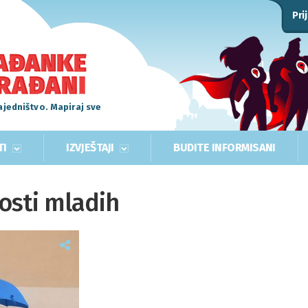
Pri
ajedništvo. Mapiraj sve
TI
IZVJEŠTAJI
BUDITE INFORMISANI
osti mladih