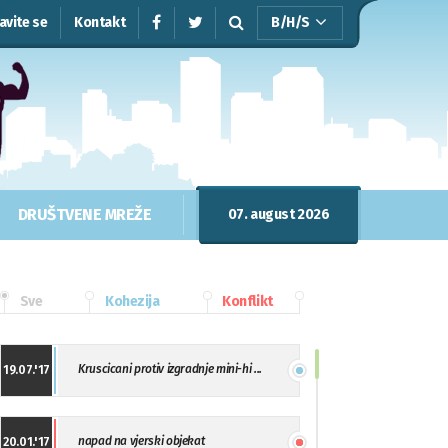
javite se
Kontakt
B/H/S
DRUŠTVENE MREŽE
07. august 2026
Sve
Kohezija
Konflikt
Kruscicani protiv izgradnje mini-hi ...
19.07.'17
napad na vjerski objekat
20.01.'17