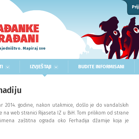
Pri
ajedništvo. Mapiraj sve
TI
IZVJEŠTAJI
BUDITE INFORMISANI
hadiju
r 2014. godine, nakon utakmice, došlo je do vandalskih
 na web stranici Rijaseta IZ u BiH. Tom prilikom od strane
mena zaštitna ograda oko Ferhadija džamije koja je