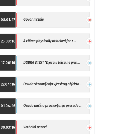
Govor mržnje
08.01.'17
A citizen physically attacked for r ...
26.08.'16
DOBRA VIJEST *Djeca u Jajcu ne pris ...
17.06.'16
Osuda skrnavljenja vjerskog objekta ...
22.04.'16
Osuda načina proslavljanja presude ...
01.04.'16
Verbalni napad
30.03.'16