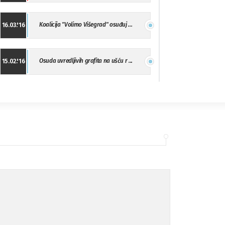
Koalicija "Volimo Višegrad" osuđuj ...
16.03.'16
Osuda uvredljivih grafita na ušću r ...
15.02.'16
"Uzbuna" Bijeljina osuđuje vršnjačk ...
01.02.'16
Osuda napada u Drvaru
13.11.'15
Osuda incidenta tokom dženaze na Pe ...
09.11.'15
Ukljanjanje uvredljivog grafita
08.11.'15