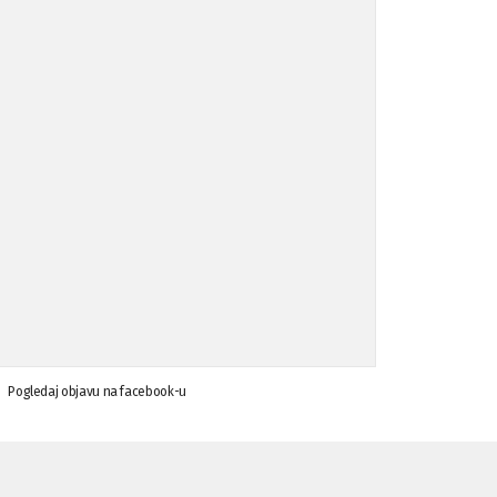
Koalicija Zanemari razlike osuđuje ...
02.09.'15
Osude napada u mjestu Omerovići, op ...
18.08.'15
Osude napada u mjestu Omerovići, op ...
18.08.'15
Napad u mjestu Omerovići, Općina To ...
15.08.'15
Krsenje ljudskih prava
03.08.'15
Pogledaj objavu na facebook-u
Napad na povratnika u Kotor-Varoši
15.07.'15