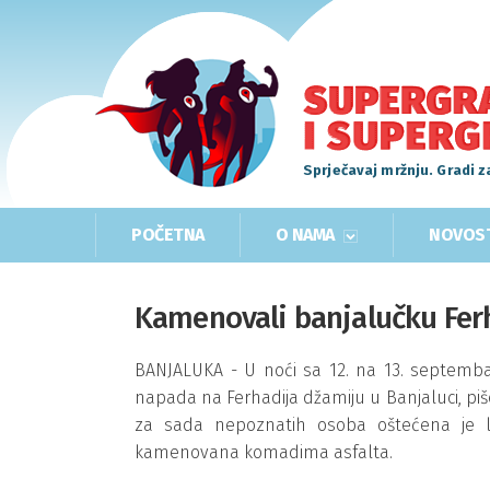
Sprječavaj mržnju. Gradi z
POČETNA
O NAMA
NOVOS
Kamenovali banjalučku Fer
BANJALUKA - U noći sa 12. na 13. septemba
napada na Ferhadija džamiju u Banjaluci, piše
za sada nepoznatih osoba oštećena je li
kamenovana komadima asfalta.