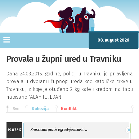
08. august 2026
Provala u župni ured u Travniku
Dana 24.03.2015. godine, policiji u Travniku je prijavljena
provala u dvoranu župnog ureda kod katoličke crkve u
Travniku, iz koje je otuđeno 2 kg kafe i kredom na tabli
napisano "ALAH JE JEDAN''.
Sve
Kohezija
Konflikt
Kruscicani protiv izgradnje mini-hi ...
19.07.'17