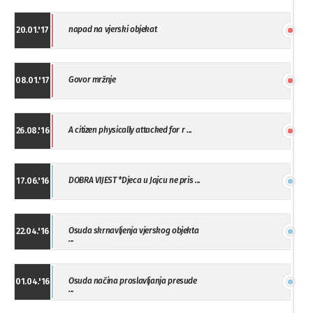
napad na vjerski objekat
20.01.'17
Govor mržnje
08.01.'17
A citizen physically attacked for r ...
26.08.'16
DOBRA VIJEST *Djeca u Jajcu ne pris ...
17.06.'16
Osuda skrnavljenja vjerskog objekta
22.04.'16
...
Osuda načina proslavljanja presude
01.04.'16
...