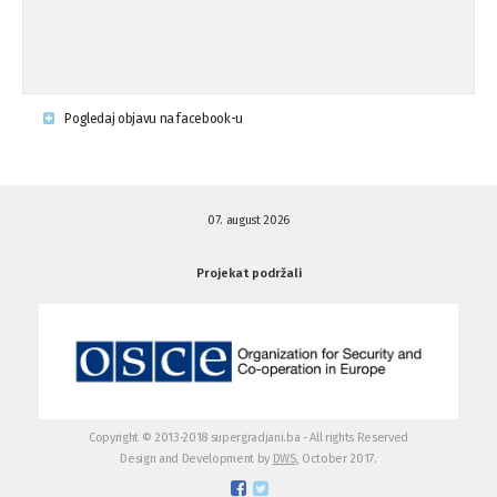
...
Krsenje ljudskih prava
03.08.'15
Pogledaj objavu na facebook-u
Napad na povratnika u Kotor-Varoši
15.07.'15
07. august 2026
Napad na povratnika u Kotor-Varoši
15.07.'15
Projekat podržali
Osuda pisanja uvredljivih grafita u ...
01.07.'15
Osuda pisanja uvredljivih grafita u ...
01.07.'15
Copyright © 2013-2018 supergradjani.ba - All rights Reserved
Design and Development by
DWS,
October 2017.
Otvoreno pismo medijima
20.06.'15