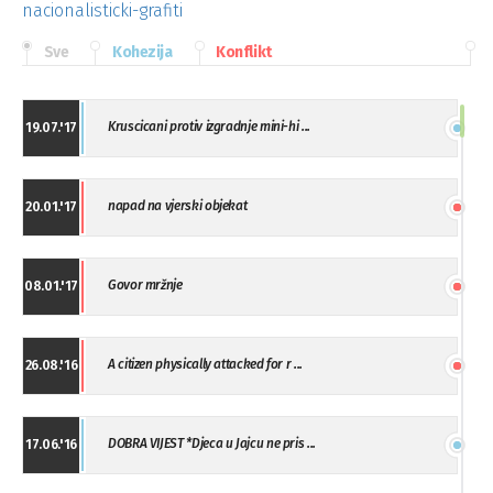
nacionalisticki-grafiti
Sve
Kohezija
Konflikt
Kruscicani protiv izgradnje mini-hi ...
19.07.'17
napad na vjerski objekat
20.01.'17
Govor mržnje
08.01.'17
A citizen physically attacked for r ...
26.08.'16
DOBRA VIJEST *Djeca u Jajcu ne pris ...
17.06.'16