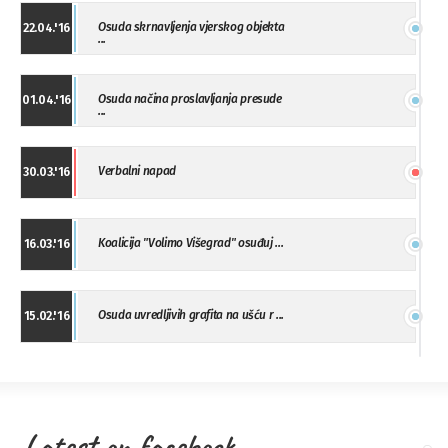
Osuda skrnavljenja vjerskog objekta
22.04.'16
...
Osuda načina proslavljanja presude
01.04.'16
...
Verbalni napad
30.03.'16
Koalicija "Volimo Višegrad" osuđuj ...
16.03.'16
Osuda uvredljivih grafita na ušću r ...
15.02.'16
"Uzbuna" Bijeljina osuđuje vršnjačk ...
01.02.'16
Latest on facebook