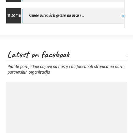
Osuda uvredljivih grafita na ušću r ...
15.02.'16
"Uzbuna" Bijeljina osuđuje vršnjačk ...
01.02.'16
Latest on facebook
Osuda napada u Drvaru
13.11.'15
Pratite poslijednje objave na našoj i na facebook stranicama naših
partnerskih organizacija
Osuda incidenta tokom dženaze na
09.11.'15
Pe ...
Ukljanjanje uvredljivog grafita
08.11.'15
Koalicija Zanemari razlike osuđuje ...
02.09.'15