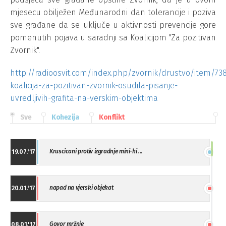
mjesecu obilježen Međunarodni dan tolerancije i poziva
sve građane da se uključe u aktivnosti prevencije gore
pomenutih pojava u saradnji sa Koalicijom "Za pozitivan
Zvornik".
http://radioosvit.com/index.php/zvornik/drustvo/item/73
koalicija-za-pozitivan-zvornik-osudila-pisanje-
uvredljivih-grafita-na-verskim-objektima
Sve
Kohezija
Konflikt
Kruscicani protiv izgradnje mini-hi ...
19.07.'17
napad na vjerski objekat
20.01.'17
Govor mržnje
08.01.'17