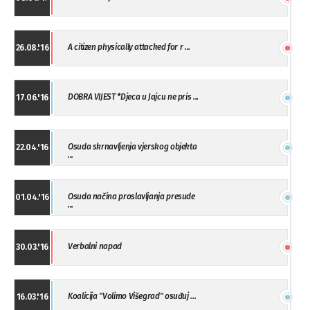
A citizen physically attacked for r ...
26.08.'16
DOBRA VIJEST *Djeca u Jajcu ne pris ...
17.06.'16
Osuda skrnavljenja vjerskog objekta
22.04.'16
...
Osuda načina proslavljanja presude
01.04.'16
...
Verbalni napad
30.03.'16
Koalicija "Volimo Višegrad" osuđuj ...
16.03.'16