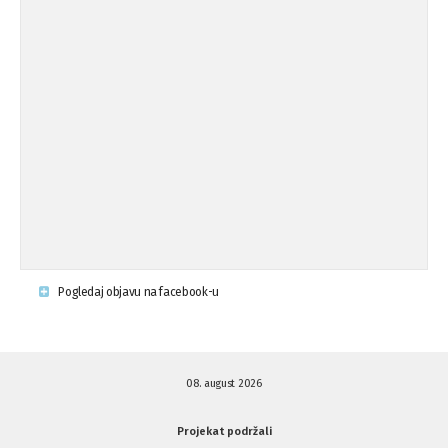
Osude napada u mjestu Omerovići,
18.08.'15
op ...
Osude napada u mjestu Omerovići,
18.08.'15
op ...
Napad u mjestu Omerovići, Općina To
15.08.'15
...
Krsenje ljudskih prava
03.08.'15
Pogledaj objavu na facebook-u
Napad na povratnika u Kotor-Varoši
15.07.'15
08. august 2026
Napad na povratnika u Kotor-Varoši
15.07.'15
Projekat podržali