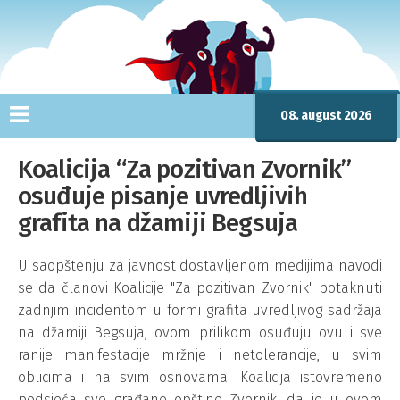
08. august 2026
Koalicija “Za pozitivan Zvornik”
osuđuje pisanje uvredljivih
grafita na džamiji Begsuja
U saopštenju za javnost dostavljenom medijima navodi
se da članovi Koalicije "Za pozitivan Zvornik" potaknuti
zadnjim incidentom u formi grafita uvredljivog sadržaja
na džamiji Begsuja, ovom prilikom osuđuju ovu i sve
ranije manifestacije mržnje i netolerancije, u svim
oblicima i na svim osnovama. Koalicija istovremeno
podsjeća sve građane opštine Zvornik, da je u ovom