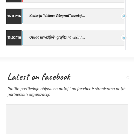
Koalicija "Volimo Višegrad" osuđuj ...
16.03.'16
Osuda uvredljivih grafita na ušću r ...
15.02.'16
"Uzbuna" Bijeljina osuđuje vršnjačk ...
01.02.'16
Latest on facebook
Osuda napada u Drvaru
13.11.'15
Pratite poslijednje objave na našoj i na facebook stranicama naših
partnerskih organizacija
Osuda incidenta tokom dženaze na
09.11.'15
Pe ...
Ukljanjanje uvredljivog grafita
08.11.'15