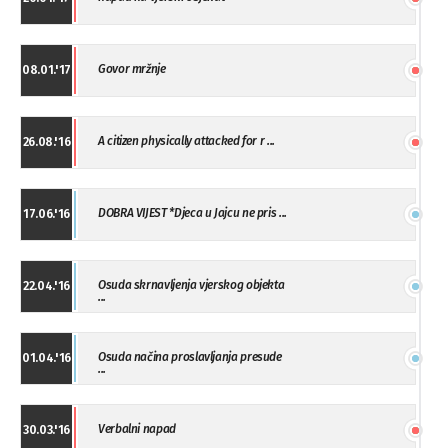
Govor mržnje
08.01.'17
A citizen physically attacked for r ...
26.08.'16
DOBRA VIJEST *Djeca u Jajcu ne pris ...
17.06.'16
Osuda skrnavljenja vjerskog objekta
22.04.'16
...
Osuda načina proslavljanja presude
01.04.'16
...
Verbalni napad
30.03.'16