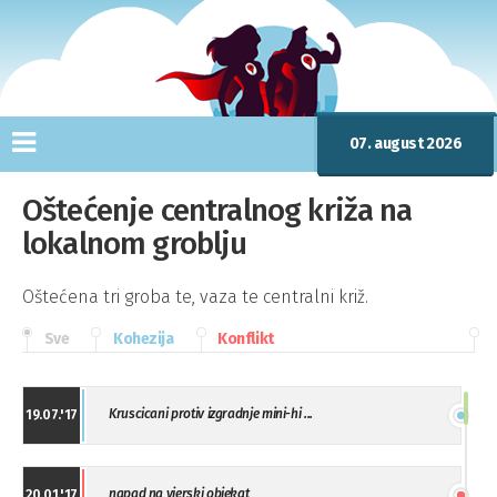
07. august 2026
Oštećenje centralnog križa na
lokalnom groblju
Oštećena tri groba te, vaza te centralni križ.
Sve
Kohezija
Konflikt
Kruscicani protiv izgradnje mini-hi ...
19.07.'17
napad na vjerski objekat
20.01.'17