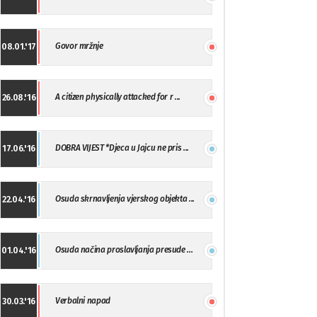
Govor mržnje
08.01.'17
A citizen physically attacked for r ...
26.08.'16
DOBRA VIJEST *Djeca u Jajcu ne pris ...
17.06.'16
Osuda skrnavljenja vjerskog objekta ...
22.04.'16
Osuda načina proslavljanja presude ...
01.04.'16
Verbalni napad
30.03.'16