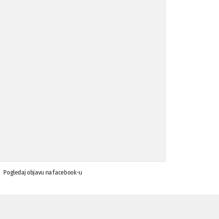
Koalicija Zanemari razlike osuđuje ...
02.09.'15
Osude napada u mjestu Omerovići, op ...
18.08.'15
Osude napada u mjestu Omerovići, op ...
18.08.'15
Napad u mjestu Omerovići, Općina To ...
15.08.'15
Krsenje ljudskih prava
03.08.'15
Pogledaj objavu na facebook-u
Napad na povratnika u Kotor-Varoši
15.07.'15