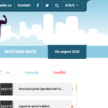
javite se
Kontakt
B/H/S
DRUŠTVENE MREŽE
08. august 2026
Sve
Kohezija
Konflikt
Kruscicani protiv izgradnje mini-hi ...
19.07.'17
napad na vjerski objekat
20.01.'17