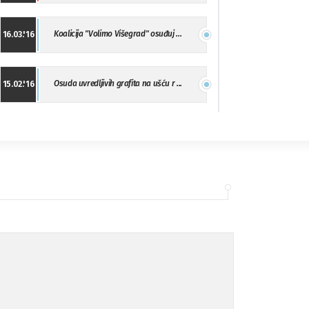
Koalicija "Volimo Višegrad" osuđuj ...
16.03.'16
Osuda uvredljivih grafita na ušću r ...
15.02.'16
"Uzbuna" Bijeljina osuđuje vršnjačk ...
01.02.'16
Osuda napada u Drvaru
13.11.'15
Osuda incidenta tokom dženaze na Pe ...
09.11.'15
Ukljanjanje uvredljivog grafita
08.11.'15