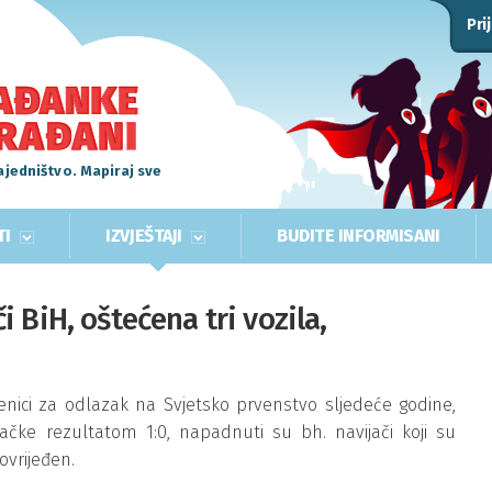
Pri
ajedništvo. Mapiraj sve
TI
IZVJEŠTAJI
BUDITE INFORMISANI
 BiH, oštećena tri vozila,
enici za odlazak na Svjetsko prvenstvo sljedeće godine,
vačke rezultatom 1:0, napadnuti su bh. navijači koji su
povrijeđen.