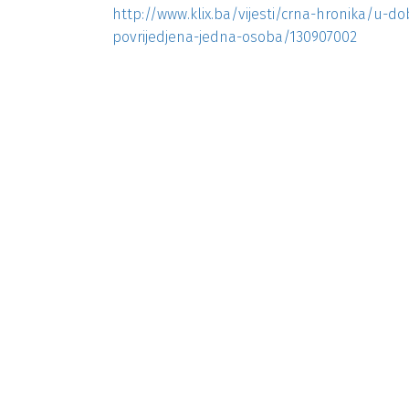
http://www.klix.ba/vijesti/crna-hronika/u-do
povrijedjena-jedna-osoba/130907002