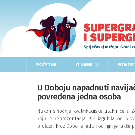
Sprječavaj mržnju. Gradi z
POČETNA
O NAMA
NOVOS
U Doboju napadnuti navijači
povređena jedna osoba
Nakon sinoćnje kvalifikacijske utakmice u Z
koju je reprezentacija BiH izgubila od Slo
prolazili kroz Doboj, a jedan od njih je lakše 