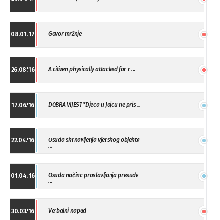
Govor mržnje
08.01.'17
A citizen physically attacked for r ...
26.08.'16
DOBRA VIJEST *Djeca u Jajcu ne pris ...
17.06.'16
Osuda skrnavljenja vjerskog objekta
22.04.'16
...
Osuda načina proslavljanja presude
01.04.'16
...
Verbalni napad
30.03.'16