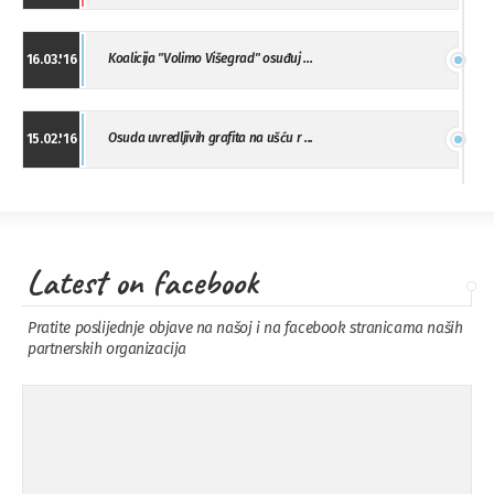
Koalicija "Volimo Višegrad" osuđuj ...
16.03.'16
Osuda uvredljivih grafita na ušću r ...
15.02.'16
"Uzbuna" Bijeljina osuđuje vršnjačk ...
01.02.'16
Latest on facebook
Osuda napada u Drvaru
13.11.'15
Pratite poslijednje objave na našoj i na facebook stranicama naših
partnerskih organizacija
Osuda incidenta tokom dženaze na
09.11.'15
Pe ...
Ukljanjanje uvredljivog grafita
08.11.'15