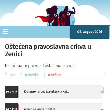
06. august 2026
Oštećena pravoslavna crkva u
Zenici
Razbijena tri prozora I oštećena fasada.
Sve
Kohezija
Konflikt
Kruscicani protiv izgradnje mini-hi ...
19.07.'17
napad na vjerski objekat
20.01.'17