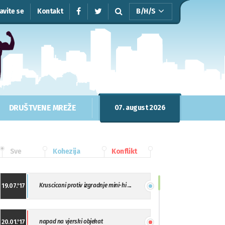
javite se
Kontakt
B/H/S
DRUŠTVENE MREŽE
07. august 2026
Sve
Kohezija
Konflikt
Kruscicani protiv izgradnje mini-hi ...
19.07.'17
napad na vjerski objekat
20.01.'17