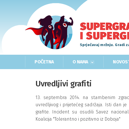
Sprječavaj mržnju. Gradi z
POČETNA
O NAMA
NOVOS
Uvredljivi grafiti
13. septembra 2014. na stambenim zgrada
uvredljivog i prijetećeg sadržaja. Isti dan 
grafite. Incident su osudili Savez naciona
Koalicija "Tolerantno i pozitivno iz Doboja"