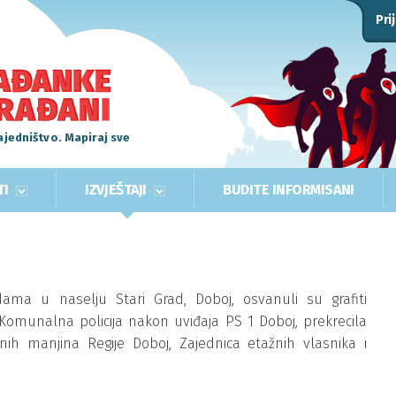
Pri
ajedništvo. Mapiraj sve
TI
IZVJEŠTAJI
BUDITE INFORMISANI
ma u naselju Stari Grad, Doboj, osvanuli su grafiti
je Komunalna policija nakon uviđaja PS 1 Doboj, prekrecila
lnih manjina Regije Doboj, Zajednica etažnih vlasnika i