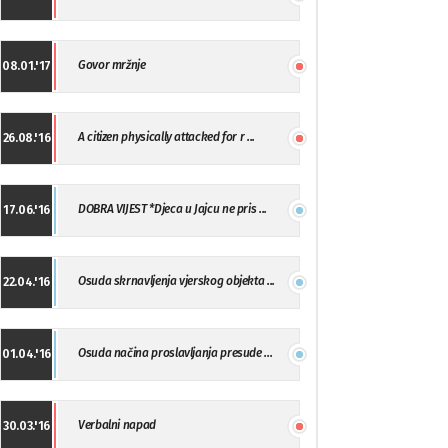
Govor mržnje
08.01.'17
A citizen physically attacked for r ...
26.08.'16
DOBRA VIJEST *Djeca u Jajcu ne pris ...
17.06.'16
Osuda skrnavljenja vjerskog objekta ...
22.04.'16
Osuda načina proslavljanja presude ...
01.04.'16
Verbalni napad
30.03.'16