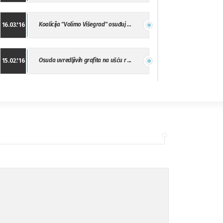
Koalicija "Volimo Višegrad" osuđuj ...
16.03.'16
Osuda uvredljivih grafita na ušću r ...
15.02.'16
"Uzbuna" Bijeljina osuđuje vršnjačk ...
01.02.'16
Osuda napada u Drvaru
13.11.'15
Osuda incidenta tokom dženaze na Pe ...
09.11.'15
Ukljanjanje uvredljivog grafita
08.11.'15