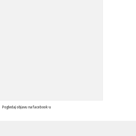
Koalicija Zanemari razlike osuđuje ...
02.09.'15
Osude napada u mjestu Omerovići, op ...
18.08.'15
Osude napada u mjestu Omerovići, op ...
18.08.'15
Napad u mjestu Omerovići, Općina To ...
15.08.'15
Krsenje ljudskih prava
03.08.'15
Pogledaj objavu na facebook-u
Napad na povratnika u Kotor-Varoši
15.07.'15