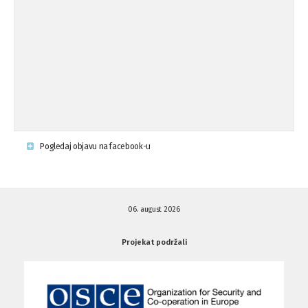
Osude napada u mjestu Omerovići,
18.08.'15
op ...
Napad u mjestu Omerovići, Općina To
15.08.'15
...
Krsenje ljudskih prava
03.08.'15
Pogledaj objavu na facebook-u
Napad na povratnika u Kotor-Varoši
15.07.'15
06. august 2026
Napad na povratnika u Kotor-Varoši
15.07.'15
Projekat podržali
Osuda pisanja uvredljivih grafita u ...
01.07.'15