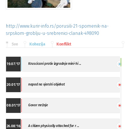
http://www.kurir-info.rs/porusili-21-spomenik-na-
srpskom-groblju-u-srebrenici-clanak-498090
Sve
Kohezija
Konflikt
Kruscicani protiv izgradnje mini-hi ...
19.07.'17
napad na vjerski objekat
20.01.'17
Govor mržnje
08.01.'17
A citizen physically attacked for r ...
26.08.'16