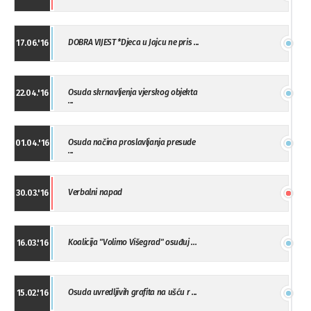
DOBRA VIJEST *Djeca u Jajcu ne pris ...
17.06.'16
Osuda skrnavljenja vjerskog objekta
22.04.'16
...
Osuda načina proslavljanja presude
01.04.'16
...
Verbalni napad
30.03.'16
Koalicija "Volimo Višegrad" osuđuj ...
16.03.'16
Osuda uvredljivih grafita na ušću r ...
15.02.'16