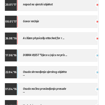
napad na vjerski objekat
20.01.'17
Govor mržnje
08.01.'17
A citizen physically attacked for r ...
26.08.'16
DOBRA VIJEST *Djeca u Jajcu ne pris ...
17.06.'16
Osuda skrnavljenja vjerskog objekta
22.04.'16
...
Osuda načina proslavljanja presude
01.04.'16
...