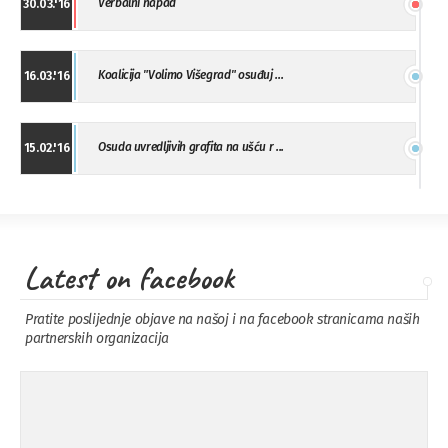
Verbalni napad
30.03.'16
Koalicija "Volimo Višegrad" osuđuj ...
16.03.'16
Osuda uvredljivih grafita na ušću r ...
15.02.'16
"Uzbuna" Bijeljina osuđuje vršnjačk ...
01.02.'16
Latest on facebook
Osuda napada u Drvaru
13.11.'15
Pratite poslijednje objave na našoj i na facebook stranicama naših
partnerskih organizacija
Osuda incidenta tokom dženaze na
09.11.'15
Pe ...
Ukljanjanje uvredljivog grafita
08.11.'15