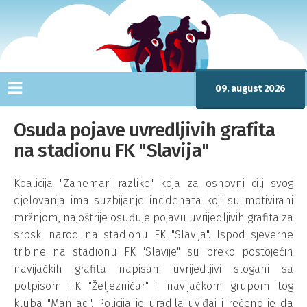
09. august 2026
Osuda pojave uvredljivih grafita
na stadionu FK "Slavija"
Koalicija "Zanemari razlike" koja za osnovni cilj svog
djelovanja ima suzbijanje incidenata koji su motivirani
mržnjom, najoštrije osuđuje pojavu uvrijedljivih grafita za
srpski narod na stadionu FK "Slavija". Ispod sjeverne
tribine na stadionu FK "Slavije" su preko postojećih
navijačkih grafita napisani uvrijedljivi slogani sa
potpisom FK "Željezničar" i navijačkom grupom tog
kluba "Manijaci". Policija je uradila uviđaj i rečeno je da