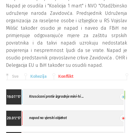
Napad je osudila i "Koalicija 1 mart" i NVO "Otadžbinsko
udruženje naroda Zavidovića. Predsjednik Udruženja
organizacija za raseljene osobe i izbjeglice u RS Vojislav
Milišić također osudio je napad i naveo da FBiH ne
primjenjuje odgovarajuće mjere za zaštitu srpskih
povratnika i da takvi napadi uzrokuju nedostatak
povjerenja i nespremnost ljudi da se vrate. Napad je
osudio predstavnik pravoslavne crkve Zavidovića . OHR i
Delegacija EU u BiH također su osudili napad.
Sve
Kohezija
Konflikt
Kruscicani protiv izgradnje mini-hi ...
19.07.'17
napad na vjerski objekat
20.01.'17