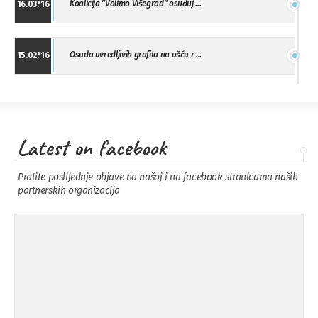
Koalicija "Volimo Višegrad" osuđuj ...
16.03.'16
Osuda uvredljivih grafita na ušću r ...
15.02.'16
"Uzbuna" Bijeljina osuđuje vršnjačk ...
01.02.'16
Latest on facebook
Osuda napada u Drvaru
13.11.'15
Pratite poslijednje objave na našoj i na facebook stranicama naših
partnerskih organizacija
Osuda incidenta tokom dženaze na
09.11.'15
Pe ...
Ukljanjanje uvredljivog grafita
08.11.'15
Koalicija Zanemari razlike osuđuje ...
02.09.'15