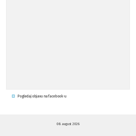
Osude napada u mjestu Omerovići,
18.08.'15
op ...
Osude napada u mjestu Omerovići,
18.08.'15
op ...
Napad u mjestu Omerovići, Općina To
15.08.'15
...
Krsenje ljudskih prava
03.08.'15
Pogledaj objavu na facebook-u
Napad na povratnika u Kotor-Varoši
15.07.'15
08. august 2026
Napad na povratnika u Kotor-Varoši
15.07.'15