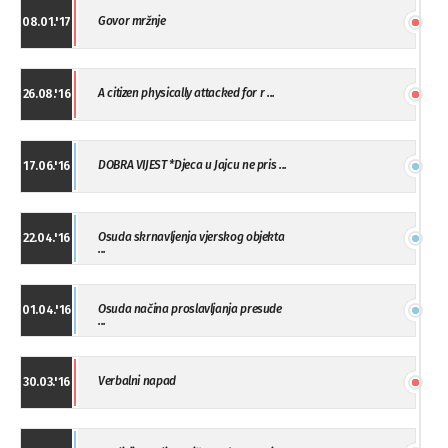
Govor mržnje
08.01.'17
A citizen physically attacked for r ...
26.08.'16
DOBRA VIJEST *Djeca u Jajcu ne pris ...
17.06.'16
Osuda skrnavljenja vjerskog objekta
22.04.'16
...
Osuda načina proslavljanja presude
01.04.'16
...
Verbalni napad
30.03.'16