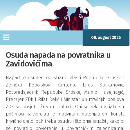
08. august 2026
Osuda napada na povratnika u
Zavidovićima
Napad je osuđen od strane vlasti Republike Srpske i
Zeničko Dobojskog Kantona. Enes Suljkanović,
Potpredsjednik Republike Srpske, Munib Husejnagić,
Premijer ZDK I Rifat Delić i Ministar unutrašnjih poslova
ZDK su posjetili Žrtvu u bolnici . Oni su rekli da, iako su
počinioci najvjerojatnije motivirani materijalnom koristi,
krivično djelo ipak treba osuditi i što prije istražiti, kako bi
se povratilo povjerenje u povratničkim zajednicama.