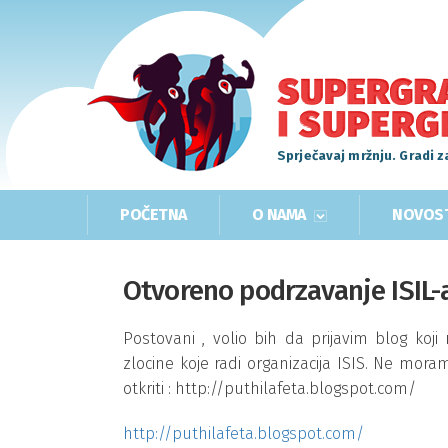
Sprječavaj mržnju. Gradi z
POČETNA
O NAMA
NOVOS
Otvoreno podrzavanje ISIL-
Postovani , volio bih da prijavim blog koj
zlocine koje radi organizacija ISIS. Ne mora
otkriti : http://puthilafeta.blogspot.com/
http://puthilafeta.blogspot.com/