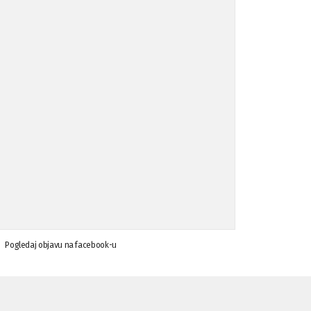
Koalicija Zanemari razlike osuđuje ...
02.09.'15
Osude napada u mjestu Omerovići, op ...
18.08.'15
Osude napada u mjestu Omerovići, op ...
18.08.'15
Napad u mjestu Omerovići, Općina To ...
15.08.'15
Krsenje ljudskih prava
03.08.'15
Pogledaj objavu na facebook-u
Napad na povratnika u Kotor-Varoši
15.07.'15