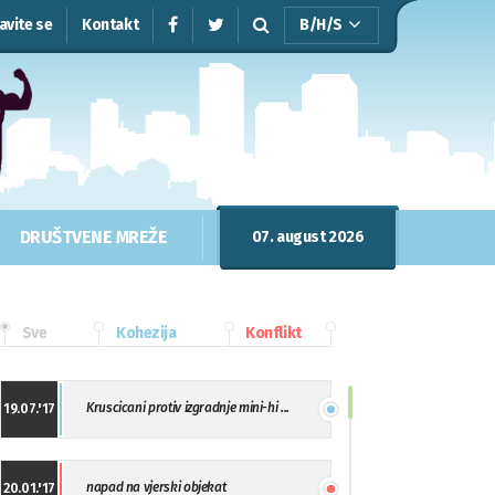
javite se
Kontakt
B/H/S
DRUŠTVENE MREŽE
07. august 2026
Sve
Kohezija
Konflikt
Kruscicani protiv izgradnje mini-hi ...
19.07.'17
napad na vjerski objekat
20.01.'17