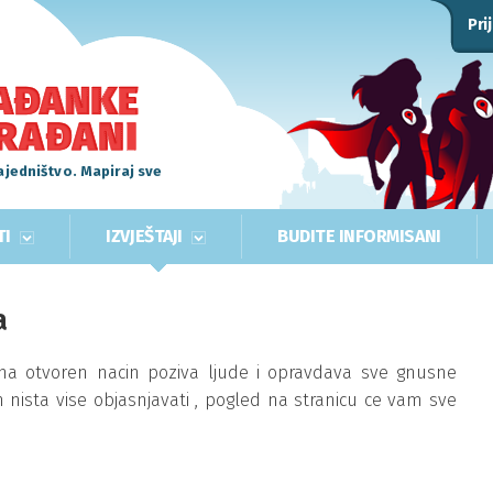
Pri
ajedništvo. Mapiraj sve
TI
IZVJEŠTAJI
BUDITE INFORMISANI
a
i na otvoren nacin poziva ljude i opravdava sve gnusne
m nista vise objasnjavati , pogled na stranicu ce vam sve