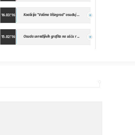
Koalicija "Volimo Višegrad" osuđuj ...
16.03.'16
Osuda uvredljivih grafita na ušću r ...
15.02.'16
"Uzbuna" Bijeljina osuđuje vršnjačk ...
01.02.'16
Osuda napada u Drvaru
13.11.'15
Osuda incidenta tokom dženaze na Pe ...
09.11.'15
Ukljanjanje uvredljivog grafita
08.11.'15