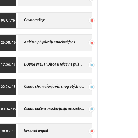
Govor mržnje
08.01.'17
A citizen physically attacked for r ...
26.08.'16
DOBRA VIJEST *Djeca u Jajcu ne pris ...
17.06.'16
Osuda skrnavljenja vjerskog objekta ...
22.04.'16
Osuda načina proslavljanja presude ...
01.04.'16
Verbalni napad
30.03.'16