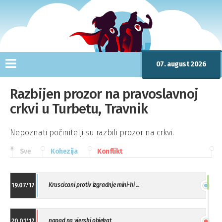
07. august 2026
Razbijen prozor na pravoslavnoj
crkvi u Turbetu, Travnik
Nepoznati počinitelji su razbili prozor na crkvi.
Sve
Kohezija
Konflikt
Kruscicani protiv izgradnje mini-hi ...
19.07.'17
napad na vjerski objekat
20.01.'17