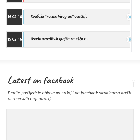
Koalicija "Volimo Višegrad" osuđuj ...
16.03.'16
Osuda uvredljivih grafita na ušću r ...
15.02.'16
"Uzbuna" Bijeljina osuđuje vršnjačk ...
01.02.'16
Latest on facebook
Osuda napada u Drvaru
13.11.'15
Pratite poslijednje objave na našoj i na facebook stranicama naših
partnerskih organizacija
Osuda incidenta tokom dženaze na
09.11.'15
Pe ...
Ukljanjanje uvredljivog grafita
08.11.'15