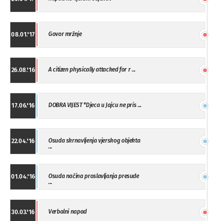
Govor mržnje
08.01.'17
A citizen physically attacked for r ...
26.08.'16
DOBRA VIJEST *Djeca u Jajcu ne pris ...
17.06.'16
Osuda skrnavljenja vjerskog objekta
22.04.'16
...
Osuda načina proslavljanja presude
01.04.'16
...
Verbalni napad
30.03.'16