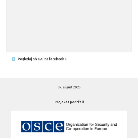
Osude napada u mjestu Omerovići,
18.08.'15
op ...
Napad u mjestu Omerovići, Općina To
15.08.'15
...
Krsenje ljudskih prava
03.08.'15
Pogledaj objavu na facebook-u
Napad na povratnika u Kotor-Varoši
15.07.'15
07. august 2026
Napad na povratnika u Kotor-Varoši
15.07.'15
Projekat podržali
Osuda pisanja uvredljivih grafita u ...
01.07.'15
Osuda pisanja uvredljivih grafita u ...
01.07.'15