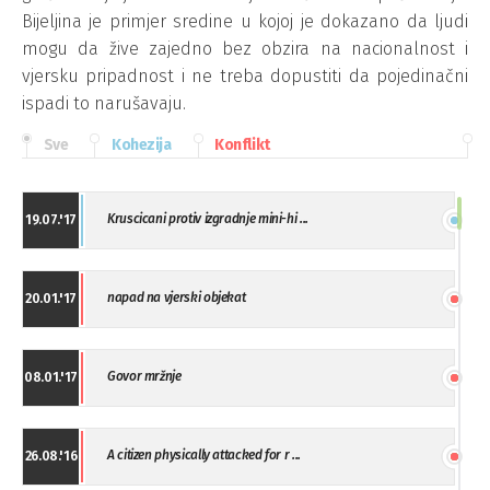
Bijeljina je primjer sredine u kojoj je dokazano da ljudi
mogu da žive zajedno bez obzira na nacionalnost i
vjersku pripadnost i ne treba dopustiti da pojedinačni
ispadi to narušavaju.
Sve
Kohezija
Konflikt
Kruscicani protiv izgradnje mini-hi ...
19.07.'17
napad na vjerski objekat
20.01.'17
Govor mržnje
08.01.'17
A citizen physically attacked for r ...
26.08.'16