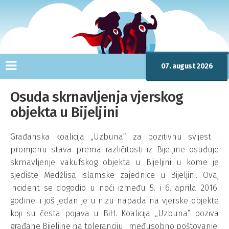
07. august 2026
Osuda skrnavljenja vjerskog
objekta u Bijeljini
Građanska koalicija „Uzbuna“ za pozitivnu svijest i
promjenu stava prema različitosti iz Bijeljine osuđuje
skrnavljenje vakufskog objekta u Bijeljini u kome je
sjedište Medžlisa islamske zajednice u Bijeljini. Ovaj
incident se dogodio u noći između 5. i 6. aprila 2016.
godine. i još jedan je u nizu napada na vjerske objekte
koji su česta pojava u BiH. Koalicija „Uzbuna“ poziva
građane Bijeljine na toleranciju i međusobno poštovanje.