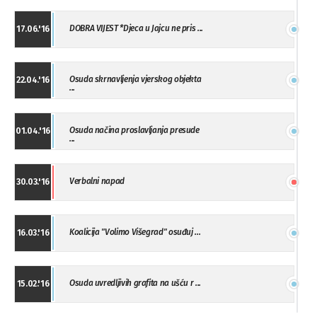
DOBRA VIJEST *Djeca u Jajcu ne pris ...
17.06.'16
Osuda skrnavljenja vjerskog objekta
22.04.'16
...
Osuda načina proslavljanja presude
01.04.'16
...
Verbalni napad
30.03.'16
Koalicija "Volimo Višegrad" osuđuj ...
16.03.'16
Osuda uvredljivih grafita na ušću r ...
15.02.'16