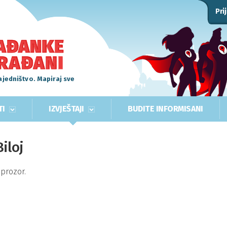
Pri
ajedništvo. Mapiraj sve
TI
IZVJEŠTAJI
BUDITE INFORMISANI
iloj
prozor.