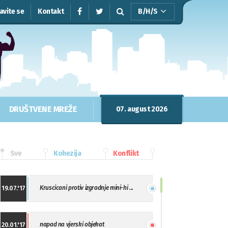
javite se
Kontakt
B/H/S
DRUŠTVENE MREŽE
07. august 2026
Sve
Kohezija
Konflikt
Kruscicani protiv izgradnje mini-hi ...
19.07.'17
napad na vjerski objekat
20.01.'17