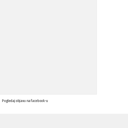
Koalicija Zanemari razlike osuđuje ...
02.09.'15
Osude napada u mjestu Omerovići, op ...
18.08.'15
Osude napada u mjestu Omerovići, op ...
18.08.'15
Napad u mjestu Omerovići, Općina To ...
15.08.'15
Krsenje ljudskih prava
03.08.'15
Pogledaj objavu na facebook-u
Napad na povratnika u Kotor-Varoši
15.07.'15