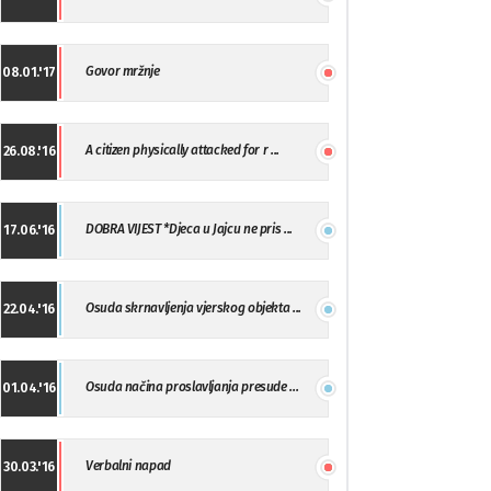
Govor mržnje
08.01.'17
A citizen physically attacked for r ...
26.08.'16
DOBRA VIJEST *Djeca u Jajcu ne pris ...
17.06.'16
Osuda skrnavljenja vjerskog objekta ...
22.04.'16
Osuda načina proslavljanja presude ...
01.04.'16
Verbalni napad
30.03.'16