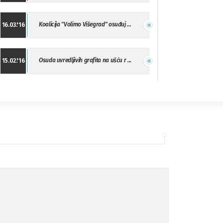
Koalicija "Volimo Višegrad" osuđuj ...
16.03.'16
Osuda uvredljivih grafita na ušću r ...
15.02.'16
"Uzbuna" Bijeljina osuđuje vršnjačk ...
01.02.'16
Osuda napada u Drvaru
13.11.'15
Osuda incidenta tokom dženaze na Pe ...
09.11.'15
Ukljanjanje uvredljivog grafita
08.11.'15