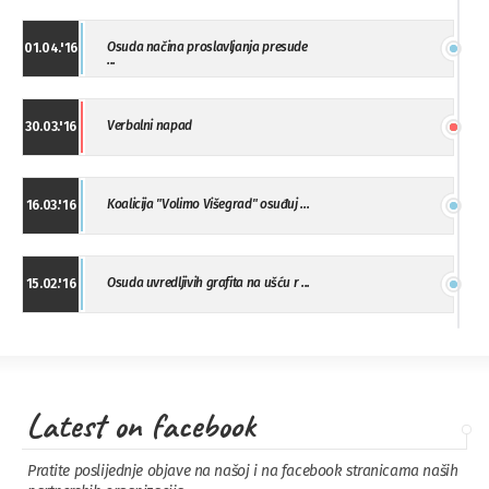
Osuda načina proslavljanja presude
01.04.'16
...
Verbalni napad
30.03.'16
Koalicija "Volimo Višegrad" osuđuj ...
16.03.'16
Osuda uvredljivih grafita na ušću r ...
15.02.'16
"Uzbuna" Bijeljina osuđuje vršnjačk ...
01.02.'16
Latest on facebook
Osuda napada u Drvaru
13.11.'15
Pratite poslijednje objave na našoj i na facebook stranicama naših