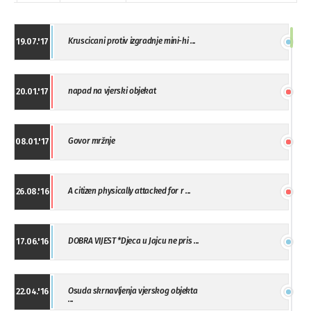
Kruscicani protiv izgradnje mini-hi ...
19.07.'17
napad na vjerski objekat
20.01.'17
Govor mržnje
08.01.'17
A citizen physically attacked for r ...
26.08.'16
DOBRA VIJEST *Djeca u Jajcu ne pris ...
17.06.'16
Osuda skrnavljenja vjerskog objekta
22.04.'16
...