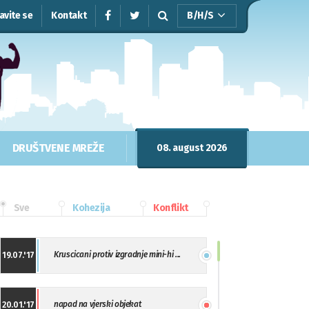
javite se
Kontakt
B/H/S
DRUŠTVENE MREŽE
08. august 2026
Sve
Kohezija
Konflikt
Kruscicani protiv izgradnje mini-hi ...
19.07.'17
napad na vjerski objekat
20.01.'17