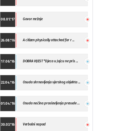
Govor mržnje
08.01.'17
A citizen physically attacked for r ...
26.08.'16
DOBRA VIJEST *Djeca u Jajcu ne pris ...
17.06.'16
Osuda skrnavljenja vjerskog objekta ...
22.04.'16
Osuda načina proslavljanja presude ...
01.04.'16
Verbalni napad
30.03.'16