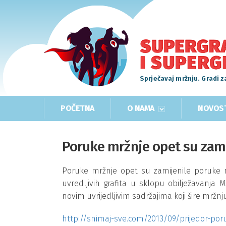
Sprječavaj mržnju. Gradi z
POČETNA
O NAMA
NOVOS
Poruke mržnje opet su zami
Poruke mržnje opet su zamijenile poruke mi
uvredljivih grafita u sklopu obilježavanj
novim uvrijedljivim sadržajima koji šire mržnju
http://snimaj-sve.com/2013/09/prijedor-por