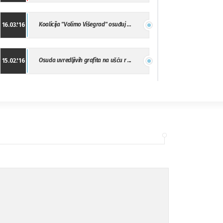
Koalicija "Volimo Višegrad" osuđuj ...
16.03.'16
Osuda uvredljivih grafita na ušću r ...
15.02.'16
"Uzbuna" Bijeljina osuđuje vršnjačk ...
01.02.'16
Osuda napada u Drvaru
13.11.'15
Osuda incidenta tokom dženaze na Pe ...
09.11.'15
Ukljanjanje uvredljivog grafita
08.11.'15