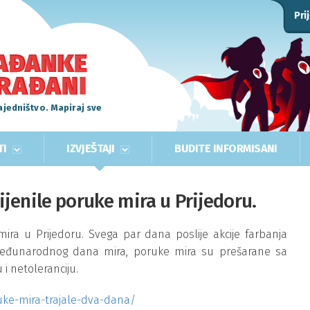
Pri
ajedništvo. Mapiraj sve
TI
IZVJEŠTAJI
BUDITE INFORMISANI
jenile poruke mira u Prijedoru.
ra u Prijedoru. Svega par dana poslije akcije farbanja
a Međunarodnog dana mira, poruke mira su prešarane sa
 i netoleranciju.
uke-mira-trajale-dva-dana/