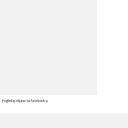
Koalicija Zanemari razlike osuđuje ...
02.09.'15
Osude napada u mjestu Omerovići, op ...
18.08.'15
Osude napada u mjestu Omerovići, op ...
18.08.'15
Napad u mjestu Omerovići, Općina To ...
15.08.'15
Krsenje ljudskih prava
03.08.'15
Pogledaj objavu na facebook-u
Napad na povratnika u Kotor-Varoši
15.07.'15