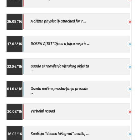
A citizen physically attacked for r ...
26.08.'16
DOBRA VIJEST *Djeca u Jajcu ne pris ...
17.06.'16
Osuda skrnavljenja vjerskog objekta
22.04.'16
...
Osuda načina proslavljanja presude
01.04.'16
...
Verbalni napad
30.03.'16
Koalicija "Volimo Višegrad" osuđuj ...
16.03.'16