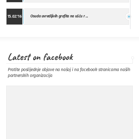
Osuda uvredljivih grafita na ušću r ...
15.02.'16
"Uzbuna" Bijeljina osuđuje vršnjačk ...
01.02.'16
Latest on facebook
Osuda napada u Drvaru
13.11.'15
Pratite poslijednje objave na našoj i na facebook stranicama naših
partnerskih organizacija
Osuda incidenta tokom dženaze na
09.11.'15
Pe ...
Ukljanjanje uvredljivog grafita
08.11.'15
Koalicija Zanemari razlike osuđuje ...
02.09.'15