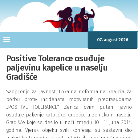
07. august 2026
Positive Tolerance osuđuje
paljevinu kapelice u naselju
Gradišće
Saopćenje za javnost, Lokalna neformalna koalcija za
borbu protiv incidenata motiviranih predrasudama
„POSITIVE TOLERANCE“ Zenica ovim putem javno
osuđuje paljenje katoličke kapelice u zeničkom naselju
Gradišće koje se desilo u noći između 10 i 11 juna 2014.
godine. Vjerski objekti svih konfesija su sastavni dio
našeg kulturnog naslijeđa stoga ih moramo čuvati od