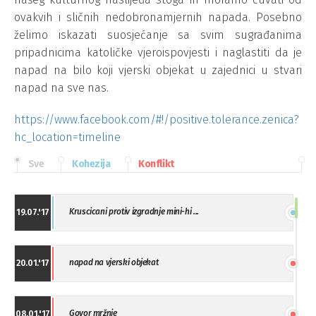
ovakvih i sličnih nedobronamjernih napada. Posebno
želimo iskazati suosjećanje sa svim sugrađanima
pripadnicima katoličke vjeroispovjesti i naglastiti da je
napad na bilo koji vjerski objekat u zajednici u stvari
napad na sve nas.
https://www.facebook.com/#!/positive.tolerance.zenica?
hc_location=timeline
Sve
Kohezija
Konflikt
Kruscicani protiv izgradnje mini-hi ...
19.07.'17
napad na vjerski objekat
20.01.'17
Govor mržnje
08.01.'17