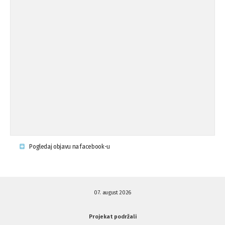
Osude napada u mjestu Omerovići,
18.08.'15
op ...
Osude napada u mjestu Omerovići,
18.08.'15
op ...
Napad u mjestu Omerovići, Općina To
15.08.'15
...
Krsenje ljudskih prava
03.08.'15
Pogledaj objavu na facebook-u
Napad na povratnika u Kotor-Varoši
15.07.'15
07. august 2026
Napad na povratnika u Kotor-Varoši
15.07.'15
Projekat podržali