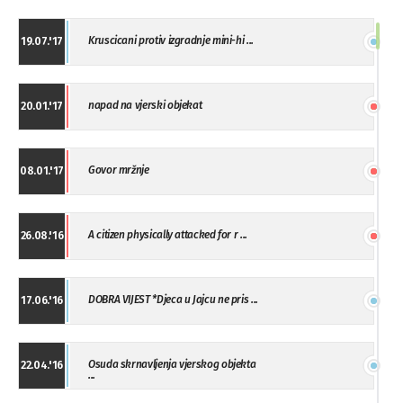
Kruscicani protiv izgradnje mini-hi ...
19.07.'17
napad na vjerski objekat
20.01.'17
Govor mržnje
08.01.'17
A citizen physically attacked for r ...
26.08.'16
DOBRA VIJEST *Djeca u Jajcu ne pris ...
17.06.'16
Osuda skrnavljenja vjerskog objekta
22.04.'16
...