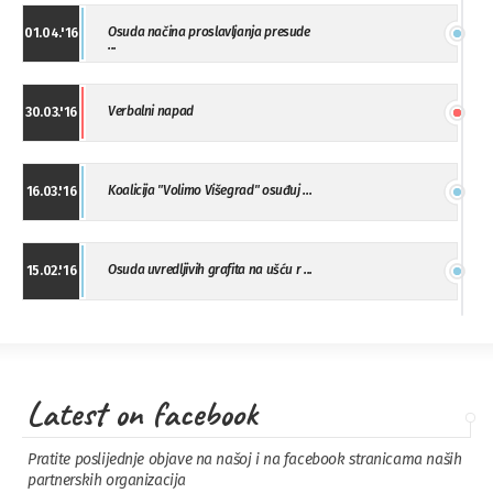
Osuda načina proslavljanja presude
01.04.'16
...
Verbalni napad
30.03.'16
Koalicija "Volimo Višegrad" osuđuj ...
16.03.'16
Osuda uvredljivih grafita na ušću r ...
15.02.'16
"Uzbuna" Bijeljina osuđuje vršnjačk ...
01.02.'16
Latest on facebook
Osuda napada u Drvaru
13.11.'15
Pratite poslijednje objave na našoj i na facebook stranicama naših
partnerskih organizacija