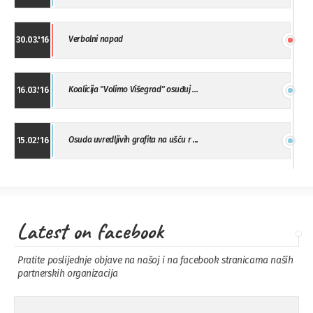
Verbalni napad
30.03.'16
Koalicija "Volimo Višegrad" osuđuj ...
16.03.'16
Osuda uvredljivih grafita na ušću r ...
15.02.'16
"Uzbuna" Bijeljina osuđuje vršnjačk ...
01.02.'16
Latest on facebook
Osuda napada u Drvaru
13.11.'15
Pratite poslijednje objave na našoj i na facebook stranicama naših
partnerskih organizacija
Osuda incidenta tokom dženaze na
09.11.'15
Pe ...