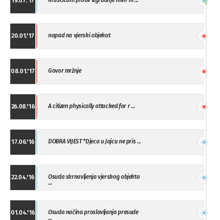
Kruscicani protiv izgradnje mini-hi ...
19.07.'17
napad na vjerski objekat
20.01.'17
Govor mržnje
08.01.'17
A citizen physically attacked for r ...
26.08.'16
DOBRA VIJEST *Djeca u Jajcu ne pris ...
17.06.'16
Osuda skrnavljenja vjerskog objekta
22.04.'16
...
Osuda načina proslavljanja presude
01.04.'16
...