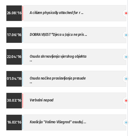
A citizen physically attacked for r ...
26.08.'16
DOBRA VIJEST *Djeca u Jajcu ne pris ...
17.06.'16
Osuda skrnavljenja vjerskog objekta
22.04.'16
...
Osuda načina proslavljanja presude
01.04.'16
...
Verbalni napad
30.03.'16
Koalicija "Volimo Višegrad" osuđuj ...
16.03.'16