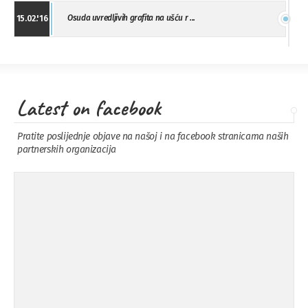
Osuda uvredljivih grafita na ušću r ...
15.02.'16
"Uzbuna" Bijeljina osuđuje vršnjačk ...
01.02.'16
Latest on facebook
Osuda napada u Drvaru
13.11.'15
Pratite poslijednje objave na našoj i na facebook stranicama naših
partnerskih organizacija
Osuda incidenta tokom dženaze na
09.11.'15
Pe ...
Ukljanjanje uvredljivog grafita
08.11.'15
Koalicija Zanemari razlike osuđuje ...
02.09.'15