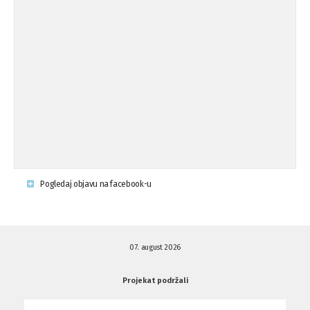
Osude napada u mjestu Omerovići,
18.08.'15
op ...
Osude napada u mjestu Omerovići,
18.08.'15
op ...
Napad u mjestu Omerovići, Općina To
15.08.'15
...
Krsenje ljudskih prava
03.08.'15
Pogledaj objavu na facebook-u
Napad na povratnika u Kotor-Varoši
15.07.'15
07. august 2026
Napad na povratnika u Kotor-Varoši
15.07.'15
Projekat podržali
Osuda pisanja uvredljivih grafita u ...
01.07.'15