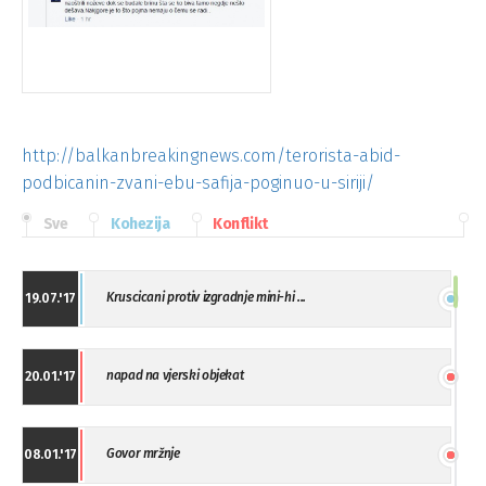
http://balkanbreakingnews.com/terorista-abid-
podbicanin-zvani-ebu-safija-poginuo-u-siriji/
Sve
Kohezija
Konflikt
Kruscicani protiv izgradnje mini-hi ...
19.07.'17
napad na vjerski objekat
20.01.'17
Govor mržnje
08.01.'17