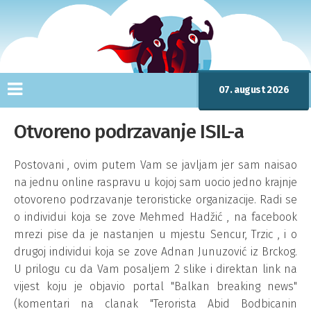
07. august 2026
Otvoreno podrzavanje ISIL-a
Postovani , ovim putem Vam se javljam jer sam naisao
na jednu online raspravu u kojoj sam uocio jedno krajnje
otovoreno podrzavanje teroristicke organizacije. Radi se
o individui koja se zove Mehmed Hadžić , na facebook
mrezi pise da je nastanjen u mjestu Sencur, Trzic , i o
drugoj individui koja se zove Adnan Junuzović iz Brckog.
U prilogu cu da Vam posaljem 2 slike i direktan link na
vijest koju je objavio portal "Balkan breaking news"
(komentari na clanak "Terorista Abid Bodbicanin