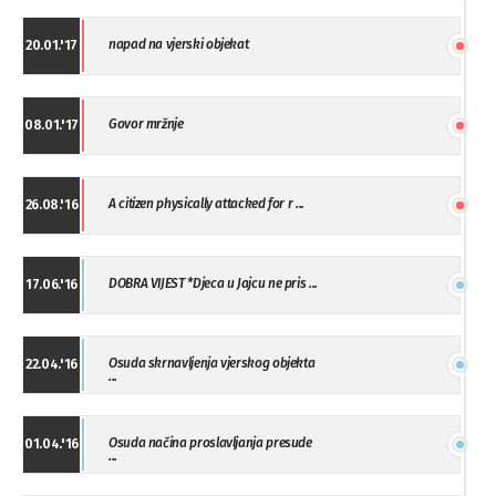
napad na vjerski objekat
20.01.'17
Govor mržnje
08.01.'17
A citizen physically attacked for r ...
26.08.'16
DOBRA VIJEST *Djeca u Jajcu ne pris ...
17.06.'16
Osuda skrnavljenja vjerskog objekta
22.04.'16
...
Osuda načina proslavljanja presude
01.04.'16
...