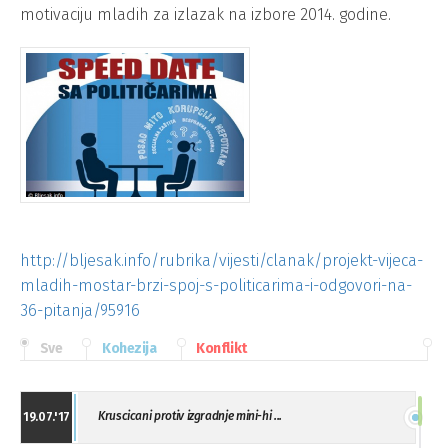
motivaciju mladih za izlazak na izbore 2014. godine.
http://bljesak.info/rubrika/vijesti/clanak/projekt-vijeca-
mladih-mostar-brzi-spoj-s-politicarima-i-odgovori-na-
36-pitanja/95916
Sve
Kohezija
Konflikt
Kruscicani protiv izgradnje mini-hi ...
19.07.'17