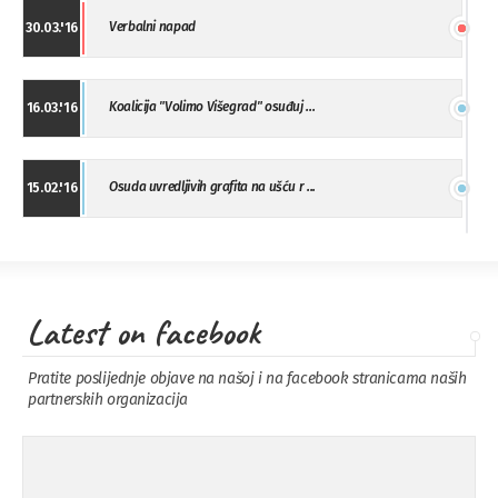
Verbalni napad
30.03.'16
Koalicija "Volimo Višegrad" osuđuj ...
16.03.'16
Osuda uvredljivih grafita na ušću r ...
15.02.'16
"Uzbuna" Bijeljina osuđuje vršnjačk ...
01.02.'16
Latest on facebook
Osuda napada u Drvaru
13.11.'15
Pratite poslijednje objave na našoj i na facebook stranicama naših
partnerskih organizacija
Osuda incidenta tokom dženaze na
09.11.'15
Pe ...