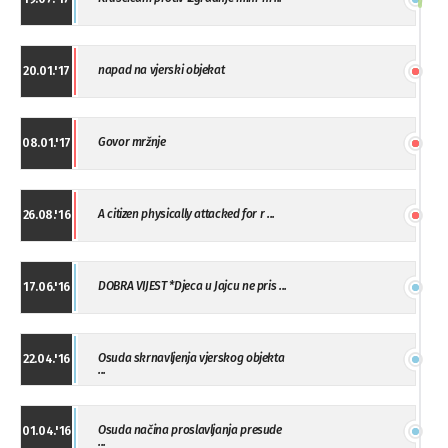
napad na vjerski objekat
20.01.'17
Govor mržnje
08.01.'17
A citizen physically attacked for r ...
26.08.'16
DOBRA VIJEST *Djeca u Jajcu ne pris ...
17.06.'16
Osuda skrnavljenja vjerskog objekta
22.04.'16
...
Osuda načina proslavljanja presude
01.04.'16
...