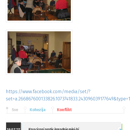
https://www.facebook.com/media/set/?
set=a.266867600133826.1073741833.243096039177649&type=
Sve
Kohezija
Konflikt
Kruscicani protiv izgradnje mini-hi ...
19.07.'17