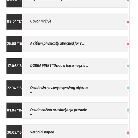
Govor mržnje
08.01.'17
A citizen physically attacked for r ...
26.08.'16
DOBRA VIJEST *Djeca u Jajcu ne pris ...
17.06.'16
Osuda skrnavljenja vjerskog objekta
22.04.'16
...
Osuda načina proslavljanja presude
01.04.'16
...
Verbalni napad
30.03.'16