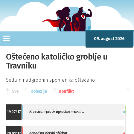
09. august 2026
Oštećeno katoličko groblje u
Travniku
Sedam nadgrobnih spomenika oštećeno
Sve
Kohezija
Konflikt
Kruscicani protiv izgradnje mini-hi ...
19.07.'17
napad na vjerski objekat
20.01.'17