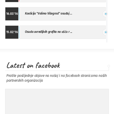
Koalicija "Volimo Višegrad" osuđuj ...
16.03.'16
Osuda uvredljivih grafita na ušću r ...
15.02.'16
"Uzbuna" Bijeljina osuđuje vršnjačk ...
01.02.'16
Latest on facebook
Osuda napada u Drvaru
13.11.'15
Pratite poslijednje objave na našoj i na facebook stranicama naših
partnerskih organizacija
Osuda incidenta tokom dženaze na
09.11.'15
Pe ...
Ukljanjanje uvredljivog grafita
08.11.'15