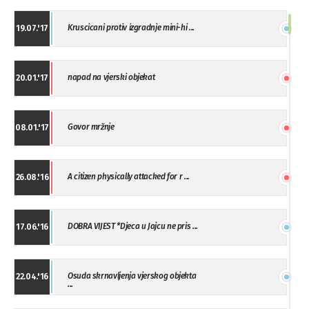
Kruscicani protiv izgradnje mini-hi ...
19.07.'17
napad na vjerski objekat
20.01.'17
Govor mržnje
08.01.'17
A citizen physically attacked for r ...
26.08.'16
DOBRA VIJEST *Djeca u Jajcu ne pris ...
17.06.'16
Osuda skrnavljenja vjerskog objekta
22.04.'16
...