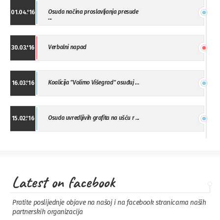
Osuda načina proslavljanja presude
01.04.'16
...
Verbalni napad
30.03.'16
Koalicija "Volimo Višegrad" osuđuj ...
16.03.'16
Osuda uvredljivih grafita na ušću r ...
15.02.'16
"Uzbuna" Bijeljina osuđuje vršnjačk ...
01.02.'16
Latest on facebook
Osuda napada u Drvaru
13.11.'15
Pratite poslijednje objave na našoj i na facebook stranicama naših
partnerskih organizacija