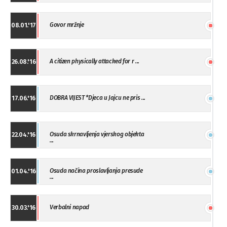
Govor mržnje
08.01.'17
A citizen physically attacked for r ...
26.08.'16
DOBRA VIJEST *Djeca u Jajcu ne pris ...
17.06.'16
Osuda skrnavljenja vjerskog objekta
22.04.'16
...
Osuda načina proslavljanja presude
01.04.'16
...
Verbalni napad
30.03.'16