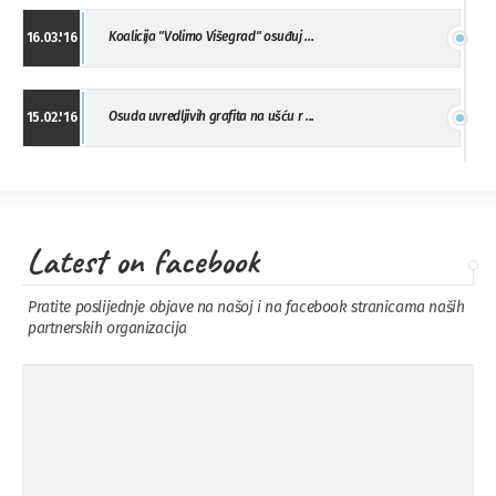
Koalicija "Volimo Višegrad" osuđuj ...
16.03.'16
Osuda uvredljivih grafita na ušću r ...
15.02.'16
"Uzbuna" Bijeljina osuđuje vršnjačk ...
01.02.'16
Latest on facebook
Osuda napada u Drvaru
13.11.'15
Pratite poslijednje objave na našoj i na facebook stranicama naših
partnerskih organizacija
Osuda incidenta tokom dženaze na
09.11.'15
Pe ...
Ukljanjanje uvredljivog grafita
08.11.'15