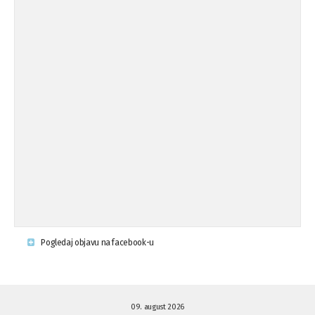
Koalicija Zanemari razlike osuđuje ...
02.09.'15
Osude napada u mjestu Omerovići,
18.08.'15
op ...
Osude napada u mjestu Omerovići,
18.08.'15
op ...
Napad u mjestu Omerovići, Općina To
15.08.'15
...
Krsenje ljudskih prava
03.08.'15
Pogledaj objavu na facebook-u
Napad na povratnika u Kotor-Varoši
15.07.'15
09. august 2026