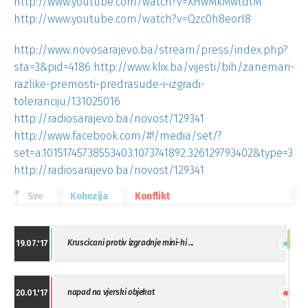
http://www.youtube.com/watch?v=XHwMkMwtdtM
http://www.youtube.com/watch?v=Qzc0h8eorI8
http://www.novosarajevo.ba/stream/press/index.php?
sta=3&pid=4186
http://www.klix.ba/vijesti/bih/zanemari-
razlike-premosti-predrasude-i-izgradi-
toleranciju/131025016
http://radiosarajevo.ba/novost/129341
http://www.facebook.com/#!/media/set/?
set=a.10151745738553403.1073741892.326129793402&type=3
http://radiosarajevo.ba/novost/129341
Sve
Kohezija
Konflikt
Kruscicani protiv izgradnje mini-hi ...
19.07.'17
napad na vjerski objekat
20.01.'17