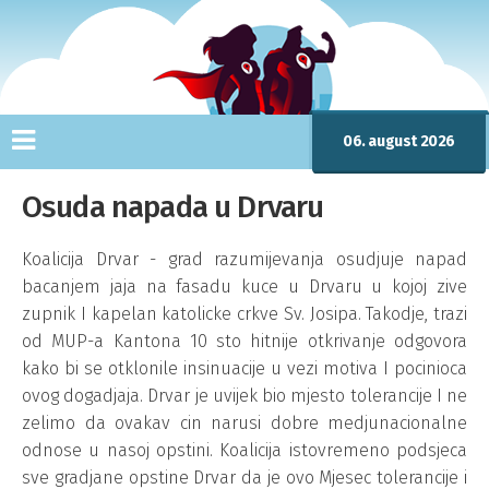
06. august 2026
Osuda napada u Drvaru
Koalicija Drvar - grad razumijevanja osudjuje napad
bacanjem jaja na fasadu kuce u Drvaru u kojoj zive
zupnik I kapelan katolicke crkve Sv. Josipa. Takodje, trazi
od MUP-a Kantona 10 sto hitnije otkrivanje odgovora
kako bi se otklonile insinuacije u vezi motiva I pocinioca
ovog dogadjaja. Drvar je uvijek bio mjesto tolerancije I ne
zelimo da ovakav cin narusi dobre medjunacionalne
odnose u nasoj opstini. Koalicija istovremeno podsjeca
sve gradjane opstine Drvar da je ovo Mjesec tolerancije i