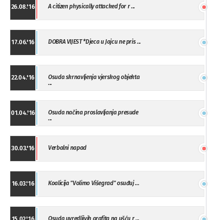
A citizen physically attacked for r ...
26.08.'16
DOBRA VIJEST *Djeca u Jajcu ne pris ...
17.06.'16
Osuda skrnavljenja vjerskog objekta
22.04.'16
...
Osuda načina proslavljanja presude
01.04.'16
...
Verbalni napad
30.03.'16
Koalicija "Volimo Višegrad" osuđuj ...
16.03.'16
Osuda uvredljivih grafita na ušću r ...
15.02.'16