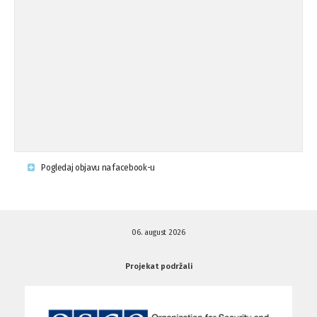
Osude napada u mjestu Omerovići,
18.08.'15
op ...
Napad u mjestu Omerovići, Općina To
15.08.'15
...
Krsenje ljudskih prava
03.08.'15
Pogledaj objavu na facebook-u
Napad na povratnika u Kotor-Varoši
15.07.'15
06. august 2026
Napad na povratnika u Kotor-Varoši
15.07.'15
Projekat podržali
Osuda pisanja uvredljivih grafita u ...
01.07.'15