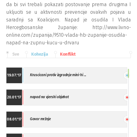
da bi svi trebali pokazati postovanje prema drugima I
ukljuciti se u aktivnosti prevencije ovakvih pojava u
saradnji sa Koalicijom. Napad je osudila I Vlada
Hercegbosanske županije: http://www.livno-
online.com/zupanija/9510-vlada-hb-zupanije-osudila-
napad-na-zupnu-kucu-u-drvaru
Sve
Kohezija
Konflikt
Kruscicani protiv izgradnje mini-hi ...
19.07.'17
napad na vjerski objekat
20.01.'17
Govor mržnje
08.01.'17