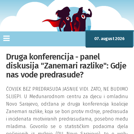
07. august 2026
Druga konferencija - panel
diskusija "Zanemari razlike": Gdje
nas vode predrasude?
ČOVJEK BEZ PREDRASUDA JASNIJE VIDI. ZATO, NE BUDIMO
SLIJEPI. U Međunarodnom centru za djecu i omladinu
Novo Sarajevo, održana je druga konferencija koalicije
Zanemari razlike, koja se bori protiv mržnje, predrasuda
i incidenata motiviranih predrasudama, posebno među
mladima. Govorilo se o statističkim podacima djela
počinjenih iz mržnje (PU Novo Sarajevo), te o web-