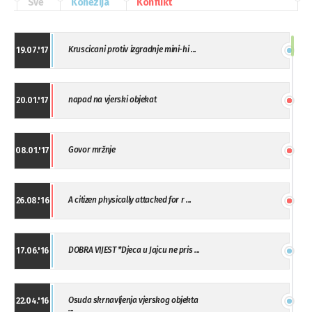
Sve
Kohezija
Konflikt
Kruscicani protiv izgradnje mini-hi ...
19.07.'17
napad na vjerski objekat
20.01.'17
Govor mržnje
08.01.'17
A citizen physically attacked for r ...
26.08.'16
DOBRA VIJEST *Djeca u Jajcu ne pris ...
17.06.'16
Osuda skrnavljenja vjerskog objekta
22.04.'16
...