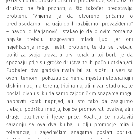
je da su u bh. društvu prisutne predrasude, samo da to
društvo ne želi priznati, a što također predstavlja
problem. "Vrijeme je da otvoreno pričamo o
predrasudama i na kraju da ih razbijemo i prevaziđemo"
– naveo je Marjanović. Istakao je da o ovim temama
najviše trebaju razgovarati mladi ljudi jer oni
nejefikasnije mogu riješiti problem, te da se trebaju
boriti za svoja prava, a prvi korak u toj borbi je da
spoznaju gdje su greške društva te ih počnu otklanjati.
Fudbaleri dva gradska rivala bili su složni u vezi sa
ovom temom i pokazali da nema mjesta netoleranciji i
diskriminaciji na terenu, tribinama, ali ni van stadiona, te
poslali divnu sliku da samo zajedničkim snagama mogu
napraviti korak naprijed, ali isto tako da zasigurno
trebaju podršku medija, koji će promovirati ovakve, ali i
druge pozitivne i lijepe priče. Koalicija će nastaviti
saradnju sa ova dva kluba, u cilju promocije mira i
tolerancije, i zajedničkim snagama poslati poruku