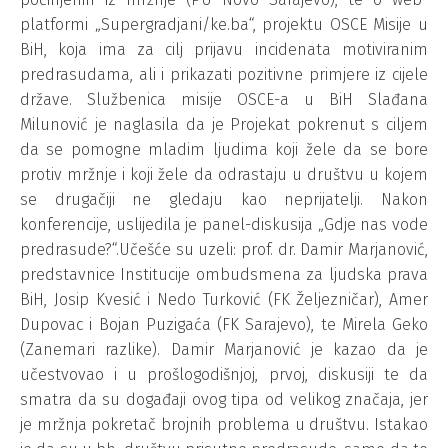
platformi „Supergradjani/ke.ba“, projektu OSCE Misije u
BiH, koja ima za cilj prijavu incidenata motiviranim
predrasudama, ali i prikazati pozitivne primjere iz cijele
države. Službenica misije OSCE-a u BiH Slađana
Milunović je naglasila da je Projekat pokrenut s ciljem
da se pomogne mladim ljudima koji žele da se bore
protiv mržnje i koji žele da odrastaju u društvu u kojem
se drugačiji ne gledaju kao neprijatelji. Nakon
konferencije, uslijedila je panel-diskusija „Gdje nas vode
predrasude?“.Učešće su uzeli: prof. dr. Damir Marjanović,
predstavnice Institucije ombudsmena za ljudska prava
BiH, Josip Kvesić i Nedo Turković (FK Željezničar), Amer
Dupovac i Bojan Puzigaća (FK Sarajevo), te Mirela Geko
(Zanemari razlike). Damir Marjanović je kazao da je
učestvovao i u prošlogodišnjoj, prvoj, diskusiji te da
smatra da su događaji ovog tipa od velikog značaja, jer
je mržnja pokretač brojnih problema u društvu. Istakao