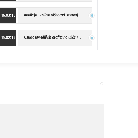
Koalicija "Volimo Višegrad" osuđuj ...
16.03.'16
Osuda uvredljivih grafita na ušću r ...
15.02.'16
"Uzbuna" Bijeljina osuđuje vršnjačk ...
01.02.'16
Osuda napada u Drvaru
13.11.'15
Osuda incidenta tokom dženaze na Pe ...
09.11.'15
Ukljanjanje uvredljivog grafita
08.11.'15