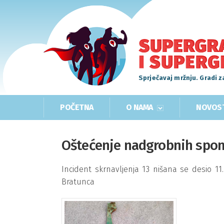
Sprječavaj mržnju. Gradi z
POČETNA
O NAMA
NOVOS
Oštećenje nadgrobnih spom
Incident skrnavljenja 13 nišana se desio 1
Bratunca