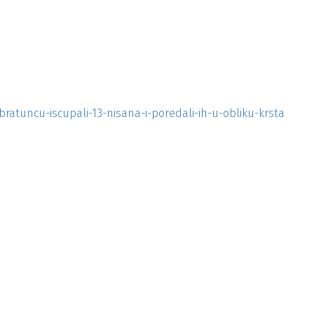
atuncu-iscupali-13-nisana-i-poredali-ih-u-obliku-krsta