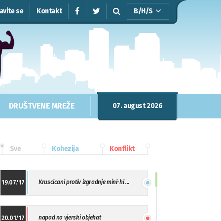
javite se
Kontakt
B/H/S
DRUŠTVENE MREŽE
07. august 2026
Sve
Kohezija
Konflikt
Kruscicani protiv izgradnje mini-hi ...
19.07.'17
napad na vjerski objekat
20.01.'17