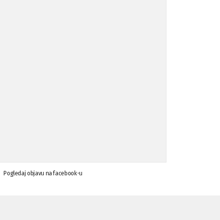
Koalicija Zanemari razlike osuđuje ...
02.09.'15
Osude napada u mjestu Omerovići, op ...
18.08.'15
Osude napada u mjestu Omerovići, op ...
18.08.'15
Napad u mjestu Omerovići, Općina To ...
15.08.'15
Krsenje ljudskih prava
03.08.'15
Pogledaj objavu na facebook-u
Napad na povratnika u Kotor-Varoši
15.07.'15