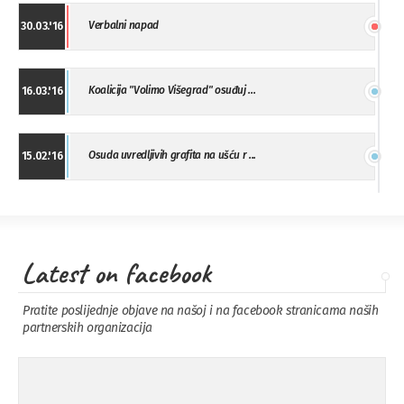
Verbalni napad
30.03.'16
Koalicija "Volimo Višegrad" osuđuj ...
16.03.'16
Osuda uvredljivih grafita na ušću r ...
15.02.'16
"Uzbuna" Bijeljina osuđuje vršnjačk ...
01.02.'16
Latest on facebook
Osuda napada u Drvaru
13.11.'15
Pratite poslijednje objave na našoj i na facebook stranicama naših
partnerskih organizacija
Osuda incidenta tokom dženaze na
09.11.'15
Pe ...