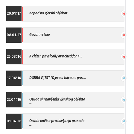
napad na vjerski objekat
20.01.'17
Govor mržnje
08.01.'17
A citizen physically attacked for r ...
26.08.'16
DOBRA VIJEST *Djeca u Jajcu ne pris ...
17.06.'16
Osuda skrnavljenja vjerskog objekta
22.04.'16
...
Osuda načina proslavljanja presude
01.04.'16
...