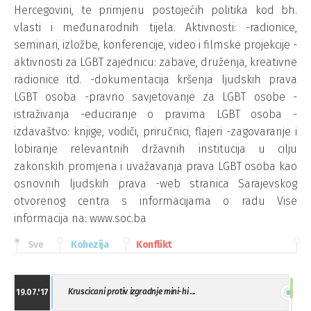
Hercegovini, te primjenu postojećih politika kod bh.
vlasti i međunarodnih tijela. Aktivnosti: -radionice,
seminari, izložbe, konferencije, video i filmske projekcije -
aktivnosti za LGBT zajednicu: zabave, druženja, kreativne
radionice itd. -dokumentacija kršenja ljudskih prava
LGBT osoba -pravno savjetovanje za LGBT osobe -
istraživanja -educiranje o pravima LGBT osoba -
izdavaštvo: knjige, vodiči, priručnici, flajeri -zagovaranje i
lobiranje relevantnih državnih institucija u cilju
zakonskih promjena i uvažavanja prava LGBT osoba kao
osnovnih ljudskih prava -web stranica Sarajevskog
otvorenog centra s informacijama o radu Vise
informacija na: www.soc.ba
Sve
Kohezija
Konflikt
Kruscicani protiv izgradnje mini-hi ...
19.07.'17