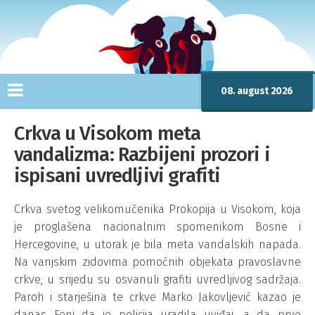
08. august 2026
Crkva u Visokom meta
vandalizma: Razbijeni prozori i
ispisani uvredljivi grafiti
Crkva svetog velikomučenika Prokopija u Visokom, koja
je proglašena nacionalnim spomenikom Bosne i
Hercegovine, u utorak je bila meta vandalskih napada.
Na vanjskim zidovima pomoćnih objekata pravoslavne
crkve, u srijedu su osvanuli grafiti uvredljivog sadržaja.
Paroh i starješina te crkve Marko Jakovljević kazao je
danas Feni da je policija uradila uviđaj, a da prve