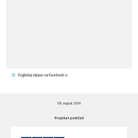
op ...
Osude napada u mjestu Omerovići,
18.08.'15
op ...
Napad u mjestu Omerovići, Općina To
15.08.'15
...
Krsenje ljudskih prava
03.08.'15
Pogledaj objavu na facebook-u
Napad na povratnika u Kotor-Varoši
15.07.'15
08. august 2026
Napad na povratnika u Kotor-Varoši
15.07.'15
Projekat podržali
Osuda pisanja uvredljivih grafita u ...
01.07.'15