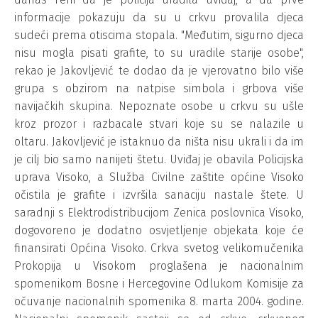
informacije pokazuju da su u crkvu provalila djeca
sudeći prema otiscima stopala. "Međutim, sigurno djeca
nisu mogla pisati grafite, to su uradile starije osobe",
rekao je Jakovljević te dodao da je vjerovatno bilo više
grupa s obzirom na natpise simbola i grbova više
navijačkih skupina. Nepoznate osobe u crkvu su ušle
kroz prozor i razbacale stvari koje su se nalazile u
oltaru. Jakovljević je istaknuo da ništa nisu ukrali i da im
je cilj bio samo nanijeti štetu. Uviđaj je obavila Policijska
uprava Visoko, a Služba Civilne zaštite općine Visoko
očistila je grafite i izvršila sanaciju nastale štete. U
saradnji s Elektrodistribucijom Zenica poslovnica Visoko,
dogovoreno je dodatno osvjetljenje objekata koje će
finansirati Općina Visoko. Crkva svetog velikomučenika
Prokopija u Visokom proglašena je nacionalnim
spomenikom Bosne i Hercegovine Odlukom Komisije za
očuvanje nacionalnih spomenika 8. marta 2004. godine.