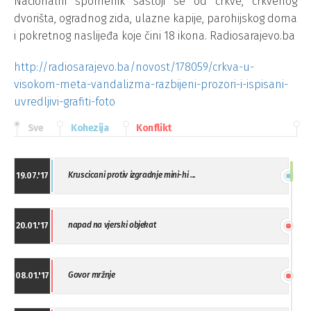
Nacionalni spomenik sastoji se od crkve, crkvenog
dvorišta, ogradnog zida, ulazne kapije, parohijskog doma
i pokretnog naslijeđa koje čini 18 ikona. Radiosarajevo.ba
http://radiosarajevo.ba/novost/178059/crkva-u-
visokom-meta-vandalizma-razbijeni-prozori-i-ispisani-
uvredljivi-grafiti-foto
Sve
Kohezija
Konflikt
Kruscicani protiv izgradnje mini-hi ...
19.07.'17
napad na vjerski objekat
20.01.'17
Govor mržnje
08.01.'17