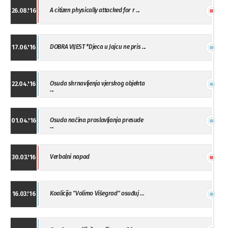
A citizen physically attacked for r ...
26.08.'16
DOBRA VIJEST *Djeca u Jajcu ne pris ...
17.06.'16
Osuda skrnavljenja vjerskog objekta
22.04.'16
...
Osuda načina proslavljanja presude
01.04.'16
...
Verbalni napad
30.03.'16
Koalicija "Volimo Višegrad" osuđuj ...
16.03.'16