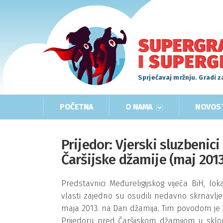
Sprječavaj mržnju. Gradi z
POČETNA
O NAMA
NOVOS
Prijedor: Vjerski sluzbenici 
Čaršijske džamije (maj 2013
Predstavnici Međureligijskog vijeća BiH, lok
vlasti zajedno su osudili nedavno skrnavljen
maja 2013. na Dan džamija. Tim povodom je 2
Prijedoru pred Čaršijskom džamijom u sklop