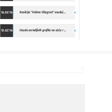
Koalicija "Volimo Višegrad" osuđuj ...
16.03.'16
Osuda uvredljivih grafita na ušću r ...
15.02.'16
"Uzbuna" Bijeljina osuđuje vršnjačk ...
01.02.'16
Osuda napada u Drvaru
13.11.'15
Osuda incidenta tokom dženaze na Pe ...
09.11.'15
Ukljanjanje uvredljivog grafita
08.11.'15