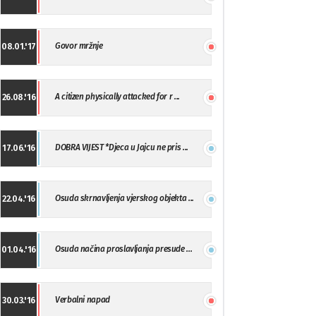
Govor mržnje
08.01.'17
A citizen physically attacked for r ...
26.08.'16
DOBRA VIJEST *Djeca u Jajcu ne pris ...
17.06.'16
Osuda skrnavljenja vjerskog objekta ...
22.04.'16
Osuda načina proslavljanja presude ...
01.04.'16
Verbalni napad
30.03.'16