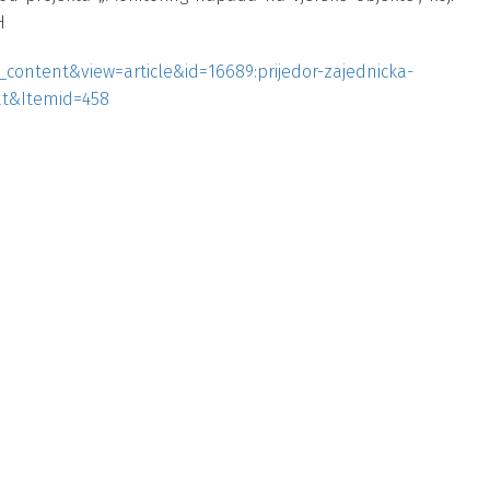
H
_content&view=article&id=16689:prijedor-zajednicka-
at&Itemid=458