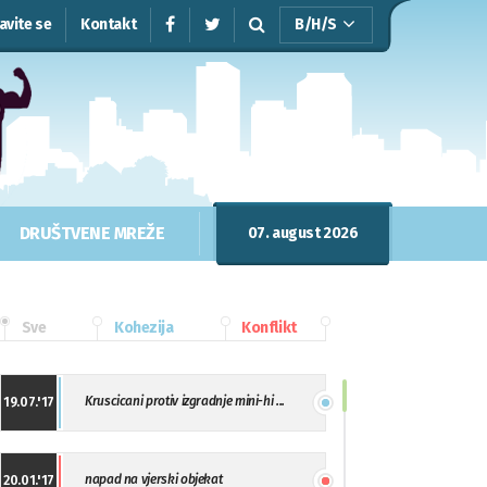
javite se
Kontakt
B/H/S
DRUŠTVENE MREŽE
07. august 2026
Sve
Kohezija
Konflikt
Kruscicani protiv izgradnje mini-hi ...
19.07.'17
napad na vjerski objekat
20.01.'17