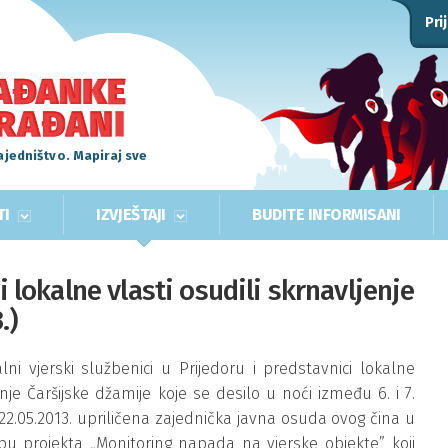
Pri
ajedništvo. Mapiraj sve
TI
IZVJEŠTAJI
BUDITE INFORMISANI
i lokalne vlasti osudili skrnavljenje
.)
alni vjerski službenici u Prijedoru i predstavnici lokalne
je Čaršijske džamije koje se desilo u noći između 6. i 7.
2.05.2013. upriličena zajednička javna osuda ovog čina u
u projekta „Monitoring napada na vjerske objekte”, koji