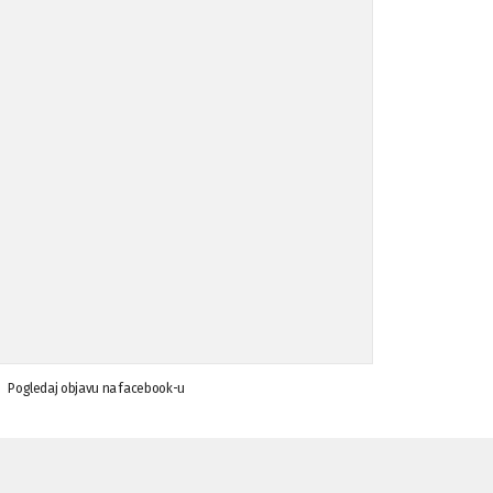
Koalicija Zanemari razlike osuđuje ...
02.09.'15
Osude napada u mjestu Omerovići, op ...
18.08.'15
Osude napada u mjestu Omerovići, op ...
18.08.'15
Napad u mjestu Omerovići, Općina To ...
15.08.'15
Krsenje ljudskih prava
03.08.'15
Pogledaj objavu na facebook-u
Napad na povratnika u Kotor-Varoši
15.07.'15