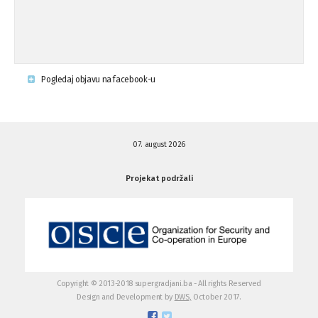
Napad u mjestu Omerovići, Općina To
15.08.'15
...
Krsenje ljudskih prava
03.08.'15
Pogledaj objavu na facebook-u
Napad na povratnika u Kotor-Varoši
15.07.'15
07. august 2026
Napad na povratnika u Kotor-Varoši
15.07.'15
Projekat podržali
Osuda pisanja uvredljivih grafita u ...
01.07.'15
Osuda pisanja uvredljivih grafita u ...
01.07.'15
Copyright © 2013-2018 supergradjani.ba - All rights Reserved
Design and Development by
DWS,
October 2017.
Otvoreno pismo medijima
20.06.'15