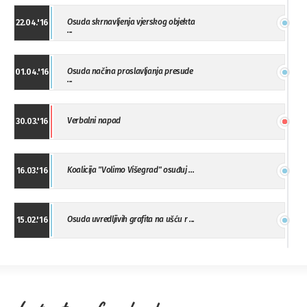
Osuda skrnavljenja vjerskog objekta
22.04.'16
...
Osuda načina proslavljanja presude
01.04.'16
...
Verbalni napad
30.03.'16
Koalicija "Volimo Višegrad" osuđuj ...
16.03.'16
Osuda uvredljivih grafita na ušću r ...
15.02.'16
"Uzbuna" Bijeljina osuđuje vršnjačk ...
01.02.'16