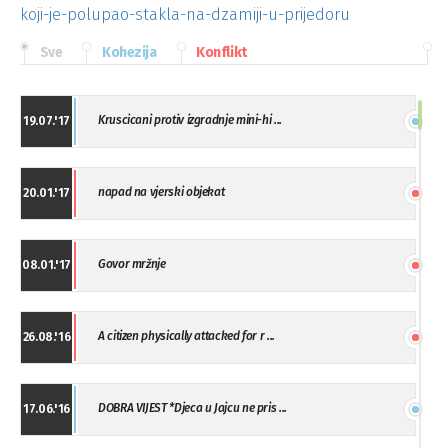
koji-je-polupao-stakla-na-dzamiji-u-prijedoru
Sve
Kohezija
Konflikt
Kruscicani protiv izgradnje mini-hi ...
19.07.'17
napad na vjerski objekat
20.01.'17
Govor mržnje
08.01.'17
A citizen physically attacked for r ...
26.08.'16
DOBRA VIJEST *Djeca u Jajcu ne pris ...
17.06.'16