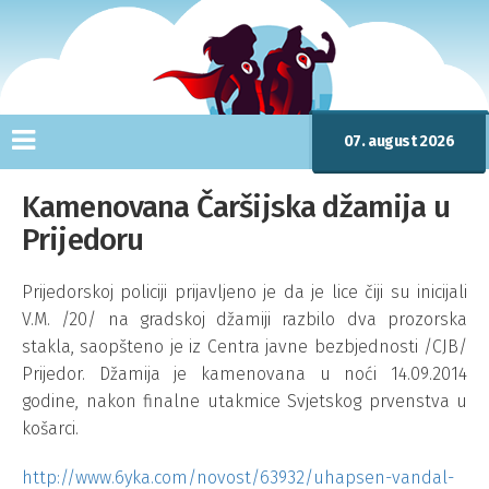
07. august 2026
Kamenovana Čaršijska džamija u
Prijedoru
Prijedorskoj policiji prijavljeno je da je lice čiji su inicijali
V.M. /20/ na gradskoj džamiji razbilo dva prozorska
stakla, saopšteno je iz Centra javne bezbjednosti /CJB/
Prijedor. Džamija je kamenovana u noći 14.09.2014
godine, nakon finalne utakmice Svjetskog prvenstva u
košarci.
http://www.6yka.com/novost/63932/uhapsen-vandal-