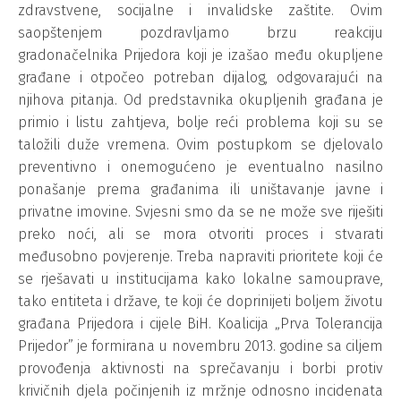
zdravstvene, socijalne i invalidske zaštite. Ovim
saopštenjem pozdravljamo brzu reakciju
gradonačelnika Prijedora koji je izašao među okupljene
građane i otpočeo potreban dijalog, odgovarajući na
njihova pitanja. Od predstavnika okupljenih građana je
primio i listu zahtjeva, bolje reći problema koji su se
taložili duže vremena. Ovim postupkom se djelovalo
preventivno i onemogućeno je eventualno nasilno
ponašanje prema građanima ili uništavanje javne i
privatne imovine. Svjesni smo da se ne može sve riješiti
preko noći, ali se mora otvoriti proces i stvarati
međusobno povjerenje. Treba napraviti prioritete koji će
se rješavati u institucijama kako lokalne samouprave,
tako entiteta i države, te koji će doprinijeti boljem životu
građana Prijedora i cijele BiH. Koalicija „Prva Tolerancija
Prijedor” je formirana u novembru 2013. godine sa ciljem
provođenja aktivnosti na sprečavanju i borbi protiv
krivičnih djela počinjenih iz mržnje odnosno incidenata