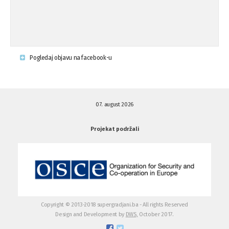
Napad u mjestu Omerovići, Općina To
15.08.'15
...
Krsenje ljudskih prava
03.08.'15
Pogledaj objavu na facebook-u
Napad na povratnika u Kotor-Varoši
15.07.'15
07. august 2026
Napad na povratnika u Kotor-Varoši
15.07.'15
Projekat podržali
Osuda pisanja uvredljivih grafita u ...
01.07.'15
Osuda pisanja uvredljivih grafita u ...
01.07.'15
Copyright © 2013-2018 supergradjani.ba - All rights Reserved
Design and Development by
DWS,
October 2017.
Otvoreno pismo medijima
20.06.'15