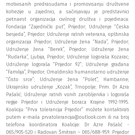
motivisanih predrasudama i promovisanju društvene
kohezije u zajednici, a sačinjavaju je predstavnici
petnaest organizacija civilnog društva i pojedinaca:
Fondacija “Zajednički put”, Prijedor; Udruženje “Česka
besjeda”, Prijedor; Udruženje ratnih veterana, opštinska
organizacija Prijedor; Udruženje žena “Nada”, Prijedor;
Udruženje žena “Berek”, Prijedor; Udruženje žena
“Rudarka”, Ljubija, Prijedor; Udruženje logoraša Kozarac;
Udruženje logoraša “Prijedor 92”; Udruženje građana
“Familija”, Prijedor; Omaldinsko humanotarno udruženje
“Čisto srce”; Udruženje žena “Polet”, Hambarine;
Ukrajinsko udruženje „Kozak”, Trnopolje; Prim. Dr Azra
Pašalić; Udruženje ratnih vonih zarobljenika i logoraša
regije Prijedor i Udruženje boraca Krajine 1992-1995.
Koaliciju “Prva tolerancija Prijedor” možete kontaktirati
putem e-maila prvatolerancija@outlook.com ili na broj
telefona koordinatora Koalicije: Dr Azre Pašalić -
065/905-520 i Radovan Šmitran – 065/688-959. Prijedor