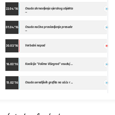
Osuda skrnavljenja vjerskog objekta
22.04.'16
...
Osuda načina proslavljanja presude
01.04.'16
...
Verbalni napad
30.03.'16
Koalicija "Volimo Višegrad" osuđuj ...
16.03.'16
Osuda uvredljivih grafita na ušću r ...
15.02.'16
"Uzbuna" Bijeljina osuđuje vršnjačk ...
01.02.'16