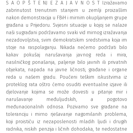
S A O P Š T E NJ E Z A J A V N O S T Izražavamo
zabrinutost trenutnim stanjem u zemlji proizašlim
nakon demonstracija u FBiH i mirnim okupljanjem grupe
građana u Prijedoru. Svjesni situacije u kojoj se nalaze
naši sugrađani podržavamo svaki vid mirnog izražavanja
nezadovoljstva, svim demokratskim sredstvima koja im
stoje na raspolaganju. Nikada nećemo podržati bilo
kakav pokušaj narušavanja javnog reda i mira,
nasilničkog ponašanja, paljenje bilo javnih ili privatnih
objekata, napada na javne ličnosti, građane i organe
reda u našem gradu. Poučeni teškim iskustvima iz
proteklog rata oštro ćemo osuditi eventualne izjave ili
djelovanje kojima se može dovesti u pitanje mir i
narušavanje međuljudskih, a pogotovo
međunacionalnih odnosa. Pozivamo sve građane na
toleranciju i mirno rješavanje nagomilanih problema,
koji proističu iz nezaposlenosti mladih ljudi i drugih
radnika, niskih penzija i ličnih dohodaka, te nedostatne