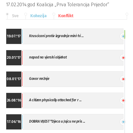
17.02.2014.god Koalicija „Prva Tolerancija Prijedor“
Sve
Kohezija
Konflikt
Kruscicani protiv izgradnje mini-hi ...
19.07.'17
napad na vjerski objekat
20.01.'17
Govor mržnje
08.01.'17
A citizen physically attacked for r ...
26.08.'16
DOBRA VIJEST *Djeca u Jajcu ne pris ...
17.06.'16