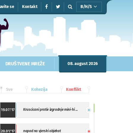
javite se
Kontakt
B/H/S
DRUŠTVENE MREŽE
08. august 2026
Sve
Kohezija
Konflikt
Kruscicani protiv izgradnje mini-hi ...
19.07.'17
napad na vjerski objekat
20.01.'17