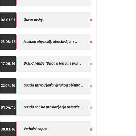
Govor mržnje
08.01.'17
A citizen physically attacked for r ...
26.08.'16
DOBRA VIJEST *Djeca u Jajcu ne pris ...
17.06.'16
Osuda skrnavljenja vjerskog objekta ...
22.04.'16
Osuda načina proslavljanja presude ...
01.04.'16
Verbalni napad
30.03.'16