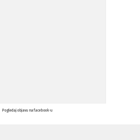
Koalicija Zanemari razlike osuđuje ...
02.09.'15
Osude napada u mjestu Omerovići, op ...
18.08.'15
Osude napada u mjestu Omerovići, op ...
18.08.'15
Napad u mjestu Omerovići, Općina To ...
15.08.'15
Krsenje ljudskih prava
03.08.'15
Pogledaj objavu na facebook-u
Napad na povratnika u Kotor-Varoši
15.07.'15