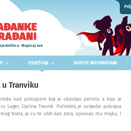
Pri
ajedništvo. Mapiraj sve
TI
IZVJEŠTAJI
BUDITE INFORMISANI
 u Tranviku
vreda nad policajcem koji je obavljao patrolu a koju je
u Lager, Općina Travnik. Počinitelj je uvrijedio policajca
ili mog brata, ja ću te ubiti kao zeca, opsovao mu majku, I