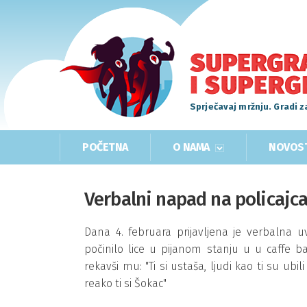
Sprječavaj mržnju. Gradi z
POČETNA
O NAMA
NOVOS
Verbalni napad na policajca
Dana 4. februara prijavljena je verbalna u
počinilo lice u pijanom stanju u u caffe bar
rekavši mu: "Ti si ustaša, ljudi kao ti su ub
reako ti si Šokac"