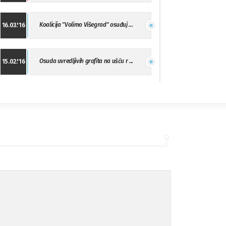
Koalicija "Volimo Višegrad" osuđuj ...
16.03.'16
Osuda uvredljivih grafita na ušću r ...
15.02.'16
"Uzbuna" Bijeljina osuđuje vršnjačk ...
01.02.'16
Osuda napada u Drvaru
13.11.'15
Osuda incidenta tokom dženaze na Pe ...
09.11.'15
Ukljanjanje uvredljivog grafita
08.11.'15