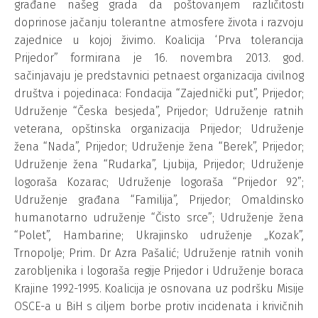
građane našeg grada da poštovanjem različitosti
doprinose jačanju tolerantne atmosfere života i razvoju
zajednice u kojoj živimo. Koalicija ‘Prva tolerancija
Prijedor” formirana je 16. novembra 2013. god.
sačinjavaju je predstavnici petnaest organizacija civilnog
društva i pojedinaca: Fondacija “Zajednički put”, Prijedor;
Udruženje “Česka besjeda”, Prijedor; Udruženje ratnih
veterana, opštinska organizacija Prijedor; Udruženje
žena “Nada”, Prijedor; Udruženje žena “Berek”, Prijedor;
Udruženje žena “Rudarka”, Ljubija, Prijedor; Udruženje
logoraša Kozarac; Udruženje logoraša “Prijedor 92”;
Udruženje građana “Familija”, Prijedor; Omaldinsko
humanotarno udruženje “Čisto srce”; Udruženje žena
“Polet”, Hambarine; Ukrajinsko udruženje „Kozak”,
Trnopolje; Prim. Dr Azra Pašalić; Udruženje ratnih vonih
zarobljenika i logoraša regije Prijedor i Udruženje boraca
Krajine 1992-1995. Koalicija je osnovana uz podršku Misije
OSCE-a u BiH s ciljem borbe protiv incidenata i krivičnih