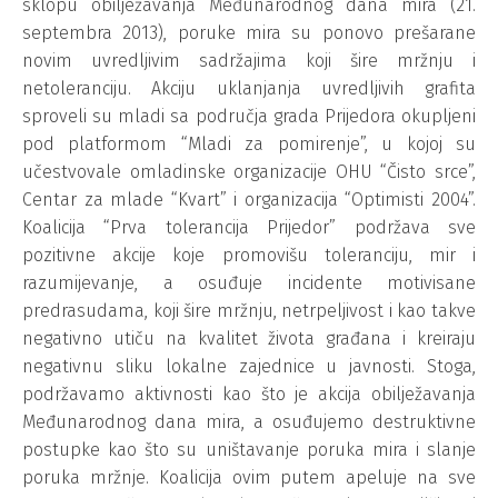
sklopu obilježavanja Međunarodnog dana mira (21.
septembra 2013), poruke mira su ponovo prešarane
novim uvredljivim sadržajima koji šire mržnju i
netoleranciju. Akciju uklanjanja uvredljivih grafita
sproveli su mladi sa područja grada Prijedora okupljeni
pod platformom “Mladi za pomirenje”, u kojoj su
učestvovale omladinske organizacije OHU “Čisto srce”,
Centar za mlade “Kvart” i organizacija “Optimisti 2004”.
Koalicija “Prva tolerancija Prijedor” podržava sve
pozitivne akcije koje promovišu toleranciju, mir i
razumijevanje, a osuđuje incidente motivisane
predrasudama, koji šire mržnju, netrpeljivost i kao takve
negativno utiču na kvalitet života građana i kreiraju
negativnu sliku lokalne zajednice u javnosti. Stoga,
podržavamo aktivnosti kao što je akcija obilježavanja
Međunarodnog dana mira, a osuđujemo destruktivne
postupke kao što su uništavanje poruka mira i slanje
poruka mržnje. Koalicija ovim putem apeluje na sve