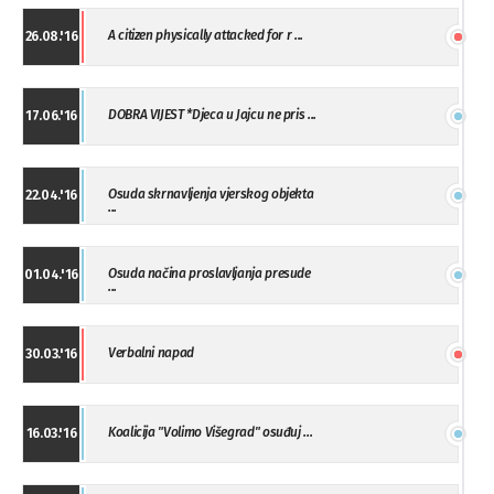
A citizen physically attacked for r ...
26.08.'16
DOBRA VIJEST *Djeca u Jajcu ne pris ...
17.06.'16
Osuda skrnavljenja vjerskog objekta
22.04.'16
...
Osuda načina proslavljanja presude
01.04.'16
...
Verbalni napad
30.03.'16
Koalicija "Volimo Višegrad" osuđuj ...
16.03.'16