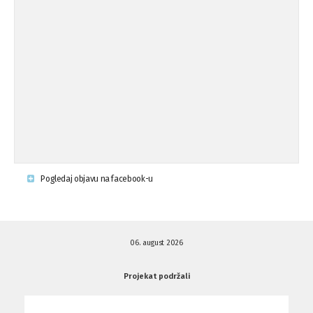
Osude napada u mjestu Omerovići,
18.08.'15
op ...
Osude napada u mjestu Omerovići,
18.08.'15
op ...
Napad u mjestu Omerovići, Općina To
15.08.'15
...
Krsenje ljudskih prava
03.08.'15
Pogledaj objavu na facebook-u
Napad na povratnika u Kotor-Varoši
15.07.'15
06. august 2026
Napad na povratnika u Kotor-Varoši
15.07.'15
Projekat podržali
Osuda pisanja uvredljivih grafita u ...
01.07.'15