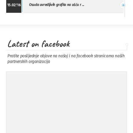
Osuda uvredljivih grafita na ušću r ...
15.02.'16
"Uzbuna" Bijeljina osuđuje vršnjačk ...
01.02.'16
Latest on facebook
Osuda napada u Drvaru
13.11.'15
Pratite poslijednje objave na našoj i na facebook stranicama naših
partnerskih organizacija
Osuda incidenta tokom dženaze na
09.11.'15
Pe ...
Ukljanjanje uvredljivog grafita
08.11.'15
Koalicija Zanemari razlike osuđuje ...
02.09.'15