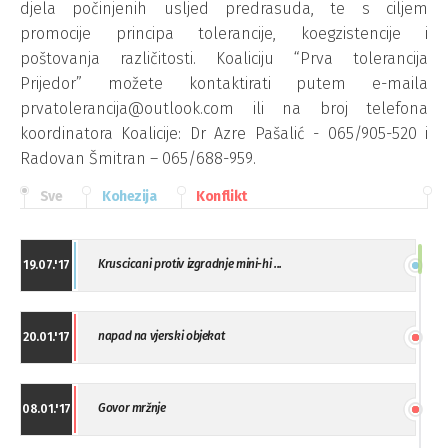
djela počinjenih usljed predrasuda, te s ciljem
promocije principa tolerancije, koegzistencije i
poštovanja različitosti. Koaliciju “Prva tolerancija
Prijedor” možete kontaktirati putem e-maila
prvatolerancija@outlook.com ili na broj telefona
koordinatora Koalicije: Dr Azre Pašalić - 065/905-520 i
Radovan Šmitran – 065/688-959.
Sve
Kohezija
Konflikt
Kruscicani protiv izgradnje mini-hi ...
19.07.'17
napad na vjerski objekat
20.01.'17
Govor mržnje
08.01.'17