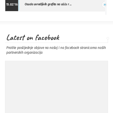
Osuda uvredljivih grafita na ušću r ...
15.02.'16
"Uzbuna" Bijeljina osuđuje vršnjačk ...
01.02.'16
Latest on facebook
Osuda napada u Drvaru
13.11.'15
Pratite poslijednje objave na našoj i na facebook stranicama naših
partnerskih organizacija
Osuda incidenta tokom dženaze na
09.11.'15
Pe ...
Ukljanjanje uvredljivog grafita
08.11.'15
Koalicija Zanemari razlike osuđuje ...
02.09.'15