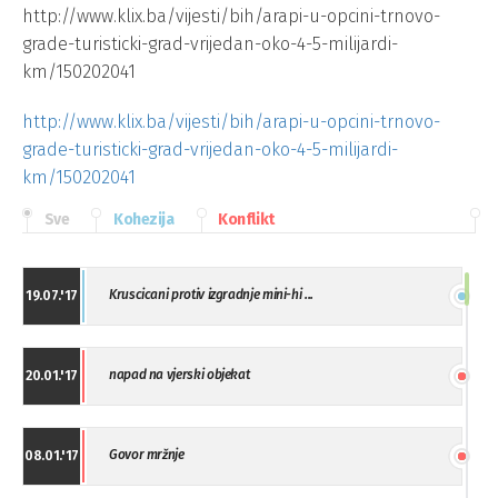
http://www.klix.ba/vijesti/bih/arapi-u-opcini-trnovo-
grade-turisticki-grad-vrijedan-oko-4-5-milijardi-
km/150202041
http://www.klix.ba/vijesti/bih/arapi-u-opcini-trnovo-
grade-turisticki-grad-vrijedan-oko-4-5-milijardi-
km/150202041
Sve
Kohezija
Konflikt
Kruscicani protiv izgradnje mini-hi ...
19.07.'17
napad na vjerski objekat
20.01.'17
Govor mržnje
08.01.'17