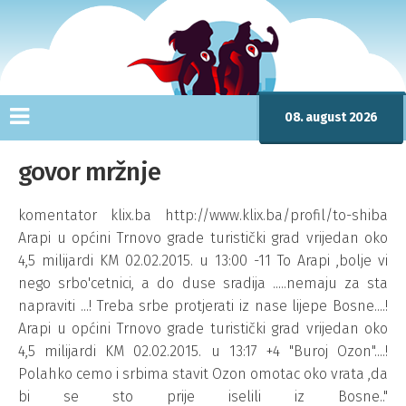
08. august 2026
govor mržnje
komentator klix.ba http://www.klix.ba/profil/to-shiba
Arapi u općini Trnovo grade turistički grad vrijedan oko
4,5 milijardi KM 02.02.2015. u 13:00 -11 To Arapi ,bolje vi
nego srbo'cetnici, a do duse sradija .....nemaju za sta
napraviti ...! Treba srbe protjerati iz nase lijepe Bosne....!
Arapi u općini Trnovo grade turistički grad vrijedan oko
4,5 milijardi KM 02.02.2015. u 13:17 +4 "Buroj Ozon"....!
Polahko cemo i srbima stavit Ozon omotac oko vrata ,da
bi se sto prije iselili iz Bosne.."