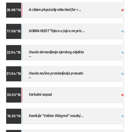
A citizen physically attacked for r ...
26.08.'16
DOBRA VIJEST *Djeca u Jajcu ne pris ...
17.06.'16
Osuda skrnavljenja vjerskog objekta
22.04.'16
...
Osuda načina proslavljanja presude
01.04.'16
...
Verbalni napad
30.03.'16
Koalicija "Volimo Višegrad" osuđuj ...
16.03.'16