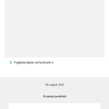
Osude napada u mjestu Omerovići,
18.08.'15
op ...
Osude napada u mjestu Omerovići,
18.08.'15
op ...
Napad u mjestu Omerovići, Općina To
15.08.'15
...
Krsenje ljudskih prava
03.08.'15
Pogledaj objavu na facebook-u
Napad na povratnika u Kotor-Varoši
15.07.'15
08. august 2026
Napad na povratnika u Kotor-Varoši
15.07.'15
Projekat podržali
Osuda pisanja uvredljivih grafita u ...
01.07.'15