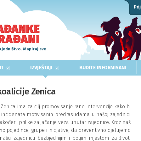
Pri
ajedništvo. Mapiraj sve
TI
IZVJEŠTAJI
BUDITE INFORMISANI
oalicije Zenica
“ Zenica ima za cilj promovisanje rane intervencije kako bi
 i incidenata motivisanih predrasudama u našoj zajednici,
akođer i prilike za jačanje veza unutar zajednice. Kroz naš
o pojedince, grupe i inicijative, da preventivno djelujemo
našu zajednicu bezbjednijim i boljim mjestom za život.