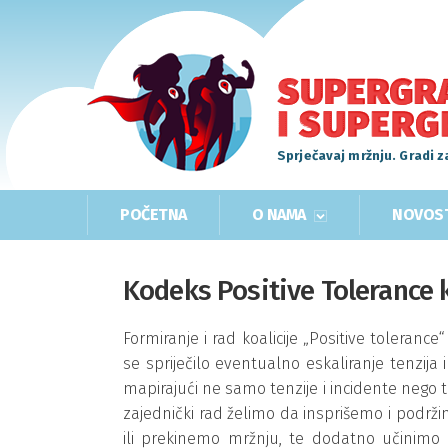
Sprječavaj mržnju. Gradi z
POČETNA
O NAMA
NOVOS
Kodeks Positive Tolerance k
Formiranje i rad koalicije „Positive tolerance
se spriječilo eventualno eskaliranje tenzija
mapirajući ne samo tenzije i incidente nego t
zajednički rad želimo da insprišemo i podržim
ili prekinemo mržnju, te dodatno učinimo 