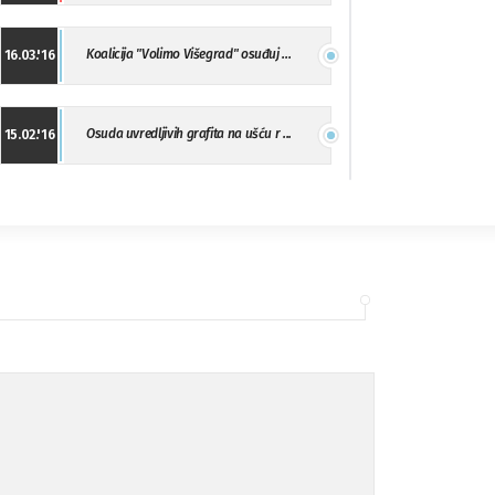
Koalicija "Volimo Višegrad" osuđuj ...
16.03.'16
Osuda uvredljivih grafita na ušću r ...
15.02.'16
"Uzbuna" Bijeljina osuđuje vršnjačk ...
01.02.'16
Osuda napada u Drvaru
13.11.'15
Osuda incidenta tokom dženaze na Pe ...
09.11.'15
Ukljanjanje uvredljivog grafita
08.11.'15