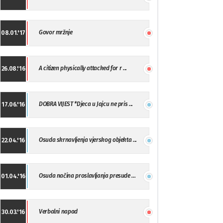
Govor mržnje
08.01.'17
A citizen physically attacked for r ...
26.08.'16
DOBRA VIJEST *Djeca u Jajcu ne pris ...
17.06.'16
Osuda skrnavljenja vjerskog objekta ...
22.04.'16
Osuda načina proslavljanja presude ...
01.04.'16
Verbalni napad
30.03.'16