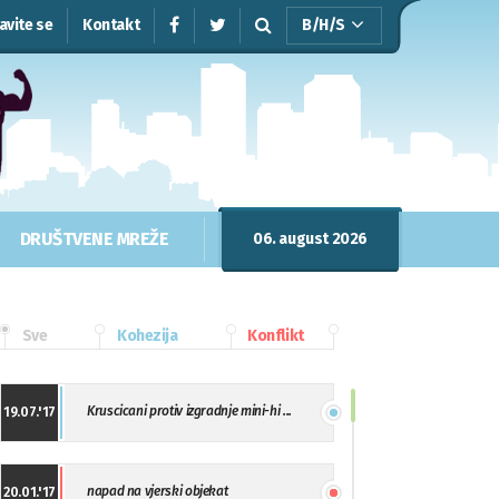
javite se
Kontakt
B/H/S
DRUŠTVENE MREŽE
06. august 2026
Sve
Kohezija
Konflikt
Kruscicani protiv izgradnje mini-hi ...
19.07.'17
napad na vjerski objekat
20.01.'17