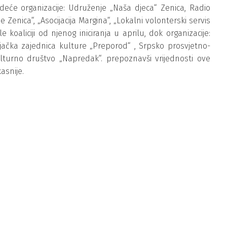
jedeće organizacije: Udruženje „Naša djeca“ Zenica, Radio
e Zenica“, „Asocijacija Margina“, „Lokalni volonterski servis
le koaliciji od njenog iniciranja u aprilu, dok organizacije:
njačka zajednica kulture „Preporod“ , Srpsko prosvjetno-
lturno društvo „Napredak“. prepoznavši vrijednosti ove
kasnije.