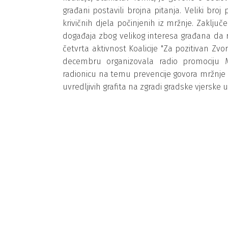
građani postavili brojna pitanja. Veliki bro
krivičnih djela počinjenih iz mržnje. Zaključe
događaja zbog velikog interesa građana da ra
četvrta aktivnost Koalicije "Za pozitivan Zv
decembru organizovala radio promociju M
radionicu na temu prevencije govora mržnje z
uvredljivih grafita na zgradi gradske vjerske 