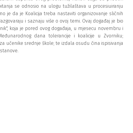
j pitanja se odnosio na ulogu tužilaštava u procesiuiranju
no je da je Koalicija treba nastaviti organizovanje sličnih
zgovaraju i saznaju više o ovoj temi. Ovaj događaj je bio
ornik", koja je pored ovog događaja, u mjesecu novembru i
eđunarodnog dana tolerancije i koalicije u Zvorniku;
a učenike srednje škole; te izdala osudu čina ispisivanja
ustanove.