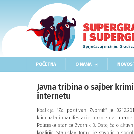
Sprječavaj mržnju. Gradi z
POČETNA
O NAMA
NOVOS
Javna tribina o sajber kri
internetu
Koalicija "Za pozitivan Zvornik" je 02.12.
kriminala i manifestacije mržnje na intern
Policijske stanice Zvornik D. Ostojića o aktivn
koalicije, Stanislav Tomić, je govorio o so