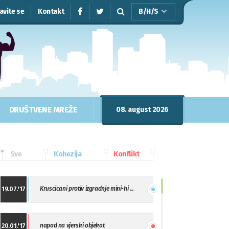
javite se
Kontakt
B/H/S
DRUŠTVENE MREŽE
08. august 2026
Sve
Kohezija
Konflikt
Kruscicani protiv izgradnje mini-hi ...
19.07.'17
napad na vjerski objekat
20.01.'17