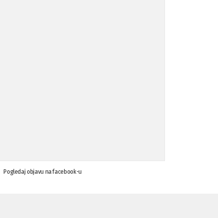
Koalicija Zanemari razlike osuđuje ...
02.09.'15
Osude napada u mjestu Omerovići, op ...
18.08.'15
Osude napada u mjestu Omerovići, op ...
18.08.'15
Napad u mjestu Omerovići, Općina To ...
15.08.'15
Krsenje ljudskih prava
03.08.'15
Pogledaj objavu na facebook-u
Napad na povratnika u Kotor-Varoši
15.07.'15