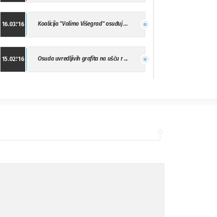
Koalicija "Volimo Višegrad" osuđuj ...
16.03.'16
Osuda uvredljivih grafita na ušću r ...
15.02.'16
"Uzbuna" Bijeljina osuđuje vršnjačk ...
01.02.'16
Osuda napada u Drvaru
13.11.'15
Osuda incidenta tokom dženaze na Pe ...
09.11.'15
Ukljanjanje uvredljivog grafita
08.11.'15