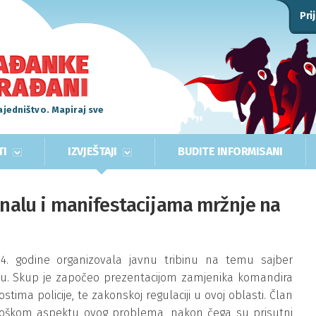
Pri
ajedništvo. Mapiraj sve
TI
IZVJEŠTAJI
BUDITE INFORMISANI
minalu i manifestacijama mržnje na
2014. godine organizovala javnu tribinu na temu sajber
etu. Skup je započeo prezentacijom zamjenika komandira
ostima policije, te zakonskoj regulaciji u ovoj oblasti. Član
ciološkom aspektu ovog problema, nakon čega su prisutni