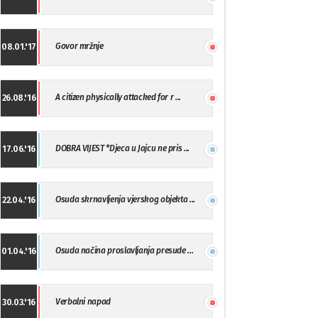
Govor mržnje
08.01.'17
A citizen physically attacked for r ...
26.08.'16
DOBRA VIJEST *Djeca u Jajcu ne pris ...
17.06.'16
Osuda skrnavljenja vjerskog objekta ...
22.04.'16
Osuda načina proslavljanja presude ...
01.04.'16
Verbalni napad
30.03.'16