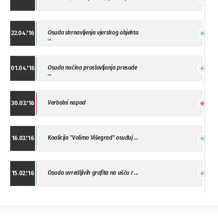
Osuda skrnavljenja vjerskog objekta
22.04.'16
...
Osuda načina proslavljanja presude
01.04.'16
...
Verbalni napad
30.03.'16
Koalicija "Volimo Višegrad" osuđuj ...
16.03.'16
Osuda uvredljivih grafita na ušću r ...
15.02.'16
"Uzbuna" Bijeljina osuđuje vršnjačk ...
01.02.'16