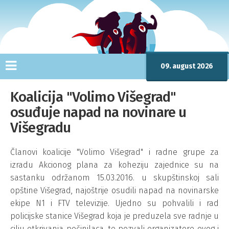
09. august 2026
Koalicija "Volimo Višegrad"
osuđuje napad na novinare u
Višegradu
Članovi koalicije "Volimo Višegrad" i radne grupe za
izradu Akcionog plana za koheziju zajednice su na
sastanku održanom 15.03.2016. u skupštinskoj sali
opštine Višegrad, najoštrije osudili napad na novinarske
ekipe N1 i FTV televizije. Ujedno su pohvalili i rad
policijske stanice Višegrad koja je preduzela sve radnje u
cilju otkrivanja počinilaca, te pozvali organizatore ovog i