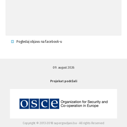
Napad u mjestu Omerovići, Općina To
15.08.'15
...
Krsenje ljudskih prava
03.08.'15
Pogledaj objavu na facebook-u
Napad na povratnika u Kotor-Varoši
15.07.'15
09. august 2026
Napad na povratnika u Kotor-Varoši
15.07.'15
Projekat podržali
Osuda pisanja uvredljivih grafita u ...
01.07.'15
Osuda pisanja uvredljivih grafita u ...
01.07.'15
Copyright © 2013-2018 supergradjani.ba - All rights Reserved