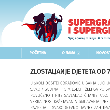
Sprječavaj mržnju. Gradi z
POČETNA
O NAMA
NOVOS
ZLOSTALJANJE DJETETA OD 
U ŠKOLI DOSITEJ OBRADOVIĆ U BANJA LUCI U
SAMO 7 GODINA I 1.5 MJESECI I ŽELI GA PO SV
POVUČENO I NIJE SAVLADAO ČITANJE KAKO B
VERBALNOG KAŽNJAVANJA,ISMIJAVANJA PR
RAZREDA I SVAKODNEVNO JAVNO ZAHTJEVA