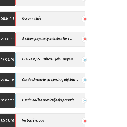
Govor mržnje
08.01.'17
A citizen physically attacked for r ...
26.08.'16
DOBRA VIJEST *Djeca u Jajcu ne pris ...
17.06.'16
Osuda skrnavljenja vjerskog objekta ...
22.04.'16
Osuda načina proslavljanja presude ...
01.04.'16
Verbalni napad
30.03.'16