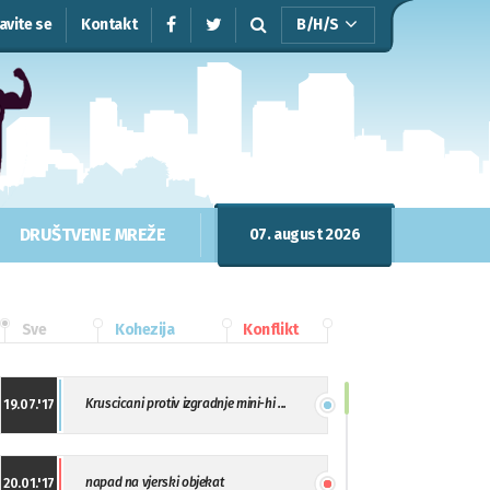
javite se
Kontakt
B/H/S
DRUŠTVENE MREŽE
07. august 2026
Sve
Kohezija
Konflikt
Kruscicani protiv izgradnje mini-hi ...
19.07.'17
napad na vjerski objekat
20.01.'17