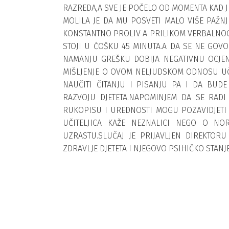
RAZREDA,A SVE JE POČELO OD MOMENTA KAD J
MOLILA JE DA MU POSVETI MALO VIŠE PAŽNJ
KONSTANTNO PROLIV A PRILIKOM VERBALNOG
STOJI U ĆOŠKU 45 MINUTA.A DA SE NE GOVO
NAMANJU GREŠKU DOBIJA NEGATIVNU OCJENU.
MIŠLJENJE O OVOM NELJUDSKOM ODNOSU UČI
NAUČITI ČITANJU I PISANJU PA I DA BUD
RAZVOJU DJETETA.NAPOMINJEM DA SE RAD
RUKOPISU I UREDNOSTI MOGU POZAVIDJETI I
UČITELJICA KAŽE NEZNALICI NEGO O NO
UZRASTU.SLUČAJ JE PRIJAVLJEN DIREKTORU
ZDRAVLJE DJETETA I NJEGOVO PSIHIČKO STAN