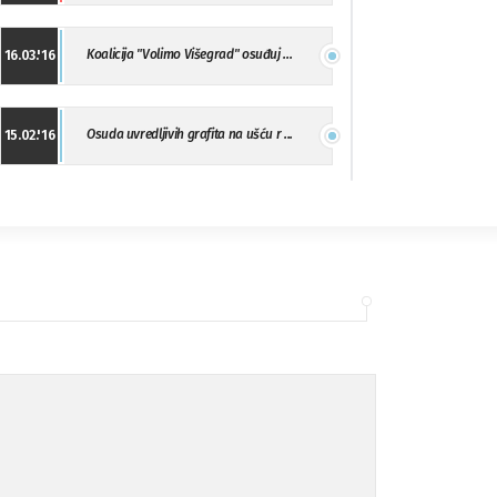
Koalicija "Volimo Višegrad" osuđuj ...
16.03.'16
Osuda uvredljivih grafita na ušću r ...
15.02.'16
"Uzbuna" Bijeljina osuđuje vršnjačk ...
01.02.'16
Osuda napada u Drvaru
13.11.'15
Osuda incidenta tokom dženaze na Pe ...
09.11.'15
Ukljanjanje uvredljivog grafita
08.11.'15