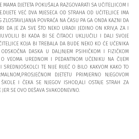
E MAMA DJETETA POKUŠALA RAZGOVARATI SA UČITELJICOM I
E.DIJETE VEĆ DVA MJESECA OD STRAHA OD UČITELJICE IMA
 ZLOSTAVLJANJA POVRAĆA NA ČASU PA GA ONDA KAZNI DA
RI DA JE ZA SVE ŠTO NEKO URADI JEDINO ON KRIV,A ZA I
VOLILI BI KADA BI SE ČITAOCI UKLJUČILI I DALI SVOJE
TELJICE KOJA BI TREBALA DA BUDE NEKO KO ĆE UČENIKA
E ODSKOČNA DASKA U DALJNJEM PSIHIČKOM I FIZIČKOM
I O VEOMA UREDNOM I PEDANTNOM UČENIKU NA ČIJEM
 SREDNJOŠKOLCI TE NIJE RIJEČ O BILO KAKVOM KAKO TO
RMALNOM,PROSJEČNOM DJETETU PRIMJERNO NJEGOVOM
 ŠKOLE I ČEKA SE NJEGOV ISHOD,ALI OSTAJE STRAH ZA
JE JER SE OVO DEŠAVA SVAKODNEVNO.