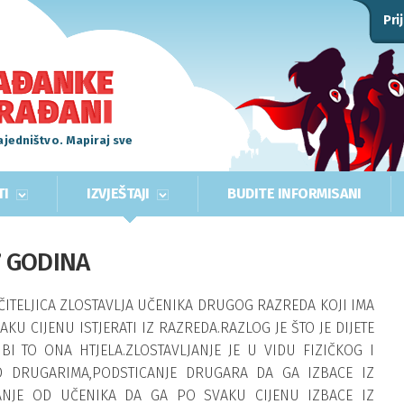
Pri
ajedništvo. Mapiraj sve
TI
IZVJEŠTAJI
BUDITE INFORMISANI
7 GODINA
ČITELJICA ZLOSTAVLJA UČENIKA DRUGOG RAZREDA KOJI IMA
AKU CIJENU ISTJERATI IZ RAZREDA.RAZLOG JE ŠTO JE DIJETE
I TO ONA HTJELA.ZLOSTAVLJANJE JE U VIDU FIZIČKOG I
ED DRUGARIMA,PODSTICANJE DRUGARA DA GA IZBACE IZ
NJE OD UČENIKA DA GA PO SVAKU CIJENU IZBACE IZ