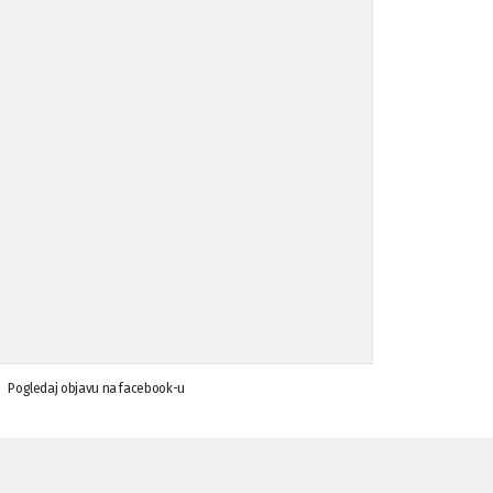
Koalicija Zanemari razlike osuđuje ...
02.09.'15
Osude napada u mjestu Omerovići, op ...
18.08.'15
Osude napada u mjestu Omerovići, op ...
18.08.'15
Napad u mjestu Omerovići, Općina To ...
15.08.'15
Krsenje ljudskih prava
03.08.'15
Pogledaj objavu na facebook-u
Napad na povratnika u Kotor-Varoši
15.07.'15