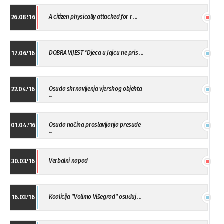
A citizen physically attacked for r ...
26.08.'16
DOBRA VIJEST *Djeca u Jajcu ne pris ...
17.06.'16
Osuda skrnavljenja vjerskog objekta
22.04.'16
...
Osuda načina proslavljanja presude
01.04.'16
...
Verbalni napad
30.03.'16
Koalicija "Volimo Višegrad" osuđuj ...
16.03.'16