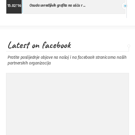
Osuda uvredljivih grafita na ušću r ...
15.02.'16
"Uzbuna" Bijeljina osuđuje vršnjačk ...
01.02.'16
Latest on facebook
Osuda napada u Drvaru
13.11.'15
Pratite poslijednje objave na našoj i na facebook stranicama naših
partnerskih organizacija
Osuda incidenta tokom dženaze na
09.11.'15
Pe ...
Ukljanjanje uvredljivog grafita
08.11.'15
Koalicija Zanemari razlike osuđuje ...
02.09.'15