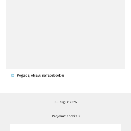
Osude napada u mjestu Omerovići,
18.08.'15
op ...
Osude napada u mjestu Omerovići,
18.08.'15
op ...
Napad u mjestu Omerovići, Općina To
15.08.'15
...
Krsenje ljudskih prava
03.08.'15
Pogledaj objavu na facebook-u
Napad na povratnika u Kotor-Varoši
15.07.'15
06. august 2026
Napad na povratnika u Kotor-Varoši
15.07.'15
Projekat podržali
Osuda pisanja uvredljivih grafita u ...
01.07.'15