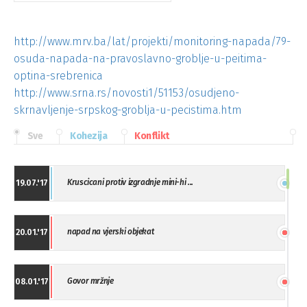
http://www.mrv.ba/lat/projekti/monitoring-napada/79-
osuda-napada-na-pravoslavno-groblje-u-peitima-
optina-srebrenica
http://www.srna.rs/novosti1/51153/osudjeno-
skrnavljenje-srpskog-groblja-u-pecistima.htm
Sve
Kohezija
Konflikt
Kruscicani protiv izgradnje mini-hi ...
19.07.'17
napad na vjerski objekat
20.01.'17
Govor mržnje
08.01.'17