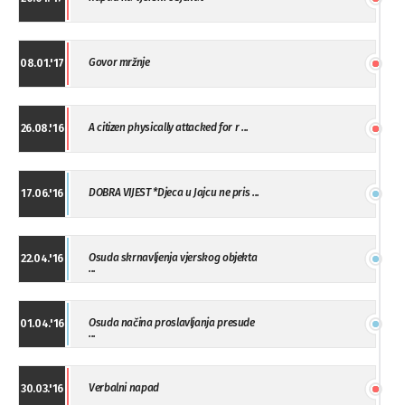
Govor mržnje
08.01.'17
A citizen physically attacked for r ...
26.08.'16
DOBRA VIJEST *Djeca u Jajcu ne pris ...
17.06.'16
Osuda skrnavljenja vjerskog objekta
22.04.'16
...
Osuda načina proslavljanja presude
01.04.'16
...
Verbalni napad
30.03.'16