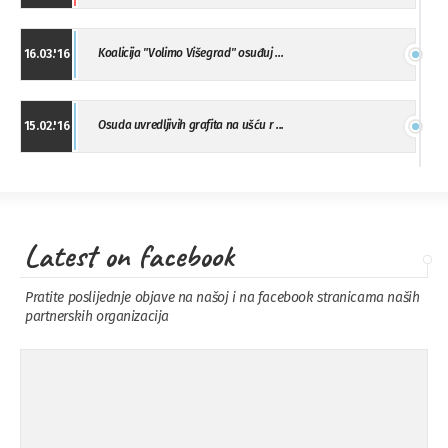
Koalicija "Volimo Višegrad" osuđuj ...
16.03.'16
Osuda uvredljivih grafita na ušću r ...
15.02.'16
"Uzbuna" Bijeljina osuđuje vršnjačk ...
01.02.'16
Latest on facebook
Osuda napada u Drvaru
13.11.'15
Pratite poslijednje objave na našoj i na facebook stranicama naših
partnerskih organizacija
Osuda incidenta tokom dženaze na
09.11.'15
Pe ...
Ukljanjanje uvredljivog grafita
08.11.'15