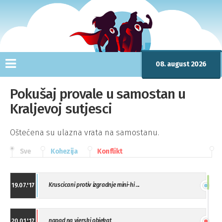
08. august 2026
Pokušaj provale u samostan u
Kraljevoj sutjesci
Oštećena su ulazna vrata na samostanu.
Sve
Kohezija
Konflikt
Kruscicani protiv izgradnje mini-hi ...
19.07.'17
napad na vjerski objekat
20.01.'17