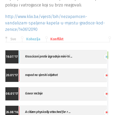
policiju i vatrogasce koji su brzo reagovali.
http://www.klix.ba/vijesti/bih/nezapamcen-
vandalizam-spaljena-kapela-u-mjestu-gradisce-kod-
zenice/140612090
Sve
Kohezija
Konflikt
Kruscicani protiv izgradnje mini-hi ...
19.07.'17
napad na vjerski objekat
20.01.'17
Govor mržnje
08.01.'17
A citizen physically attacked for r ...
26.08.'16