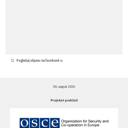
Osude napada u mjestu Omerovići,
18.08.'15
op ...
Napad u mjestu Omerovići, Općina To
15.08.'15
...
Krsenje ljudskih prava
03.08.'15
Pogledaj objavu na facebook-u
Napad na povratnika u Kotor-Varoši
15.07.'15
06. august 2026
Napad na povratnika u Kotor-Varoši
15.07.'15
Projekat podržali
Osuda pisanja uvredljivih grafita u ...
01.07.'15