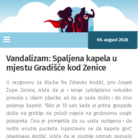
06. august 2026
Vandalizam: Spaljena kapela u
mjestu Gradišće kod Zenice
U razgovoru za Klix.ba fra Zdravko Andžić, prvi čovjek
Župe Zenica, ističe da je i ranije zabilježeno nekoliko
provala s ciljem pljačke, ali da je sada došlo i do čina
paljenja kapele. "Bilo je 10 sati kada je jedna gospođa
došla na groblje da položi cvijeće na grobovima svojih
pokojnika. Ona je primijetila da su vrata razbijena i da
nešto unutra pucketa. Ispostavilo se da kapela gori",
objašnjava Andžić. Ističe da je osoblje odmah pozvalo