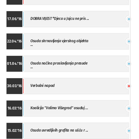
DOBRA VIJEST *Djeca u Jajcu ne pris ...
17.06.'16
Osuda skrnavljenja vjerskog objekta
22.04.'16
...
Osuda načina proslavljanja presude
01.04.'16
...
Verbalni napad
30.03.'16
Koalicija "Volimo Višegrad" osuđuj ...
16.03.'16
Osuda uvredljivih grafita na ušću r ...
15.02.'16