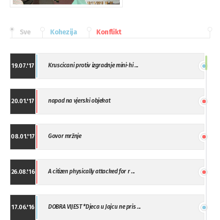
Sve
Kohezija
Konflikt
Kruscicani protiv izgradnje mini-hi ...
19.07.'17
napad na vjerski objekat
20.01.'17
Govor mržnje
08.01.'17
A citizen physically attacked for r ...
26.08.'16
DOBRA VIJEST *Djeca u Jajcu ne pris ...
17.06.'16