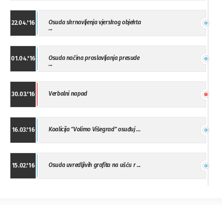
Osuda skrnavljenja vjerskog objekta
22.04.'16
...
Osuda načina proslavljanja presude
01.04.'16
...
Verbalni napad
30.03.'16
Koalicija "Volimo Višegrad" osuđuj ...
16.03.'16
Osuda uvredljivih grafita na ušću r ...
15.02.'16
"Uzbuna" Bijeljina osuđuje vršnjačk ...
01.02.'16