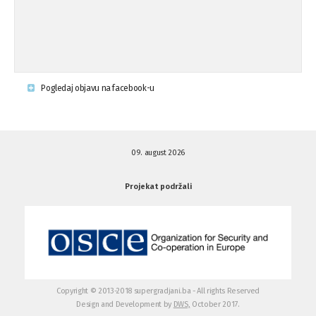
Napad u mjestu Omerovići, Općina To
15.08.'15
...
Krsenje ljudskih prava
03.08.'15
Pogledaj objavu na facebook-u
Napad na povratnika u Kotor-Varoši
15.07.'15
09. august 2026
Napad na povratnika u Kotor-Varoši
15.07.'15
Projekat podržali
Osuda pisanja uvredljivih grafita u ...
01.07.'15
Osuda pisanja uvredljivih grafita u ...
01.07.'15
Copyright © 2013-2018 supergradjani.ba - All rights Reserved
Design and Development by
DWS,
October 2017.
Otvoreno pismo medijima
20.06.'15