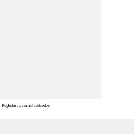
Koalicija Zanemari razlike osuđuje ...
02.09.'15
Osude napada u mjestu Omerovići, op ...
18.08.'15
Osude napada u mjestu Omerovići, op ...
18.08.'15
Napad u mjestu Omerovići, Općina To ...
15.08.'15
Krsenje ljudskih prava
03.08.'15
Pogledaj objavu na facebook-u
Napad na povratnika u Kotor-Varoši
15.07.'15