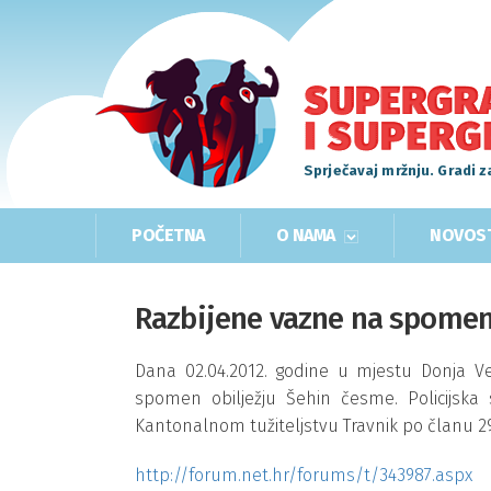
Sprječavaj mržnju. Gradi z
POČETNA
O NAMA
NOVOS
Razbijene vazne na spomen
Dana 02.04.2012. godine u mjestu Donja Ve
spomen obilježju Šehin česme. Policijska st
Kantonalnom tužiteljstvu Travnik po članu 29
http://forum.net.hr/forums/t/343987.aspx