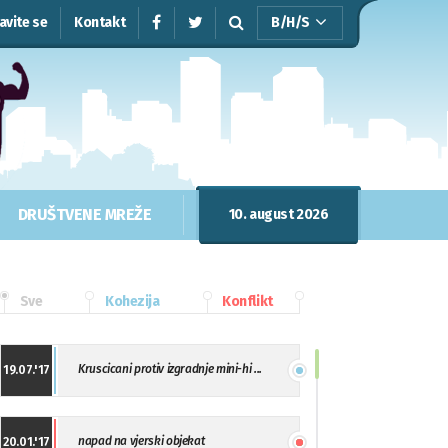
javite se
Kontakt
B/H/S
DRUŠTVENE MREŽE
10. august 2026
Sve
Kohezija
Konflikt
Kruscicani protiv izgradnje mini-hi ...
19.07.'17
napad na vjerski objekat
20.01.'17