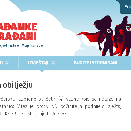
Pri
ajedništvo. Mapiraj sve
TI
IZVJEŠTAJI
BUDITE INFORMISANI
 obilježju
čerska razbijene su četiri (4) vazne koje se nalaze na
anica Vitez je protiv NN počinitelja podnijela izještaj
3 KZ FBiH - Oštećenje tuđe stvari.