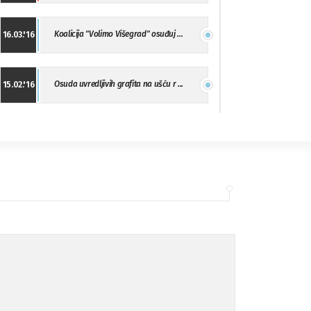
Koalicija "Volimo Višegrad" osuđuj ...
16.03.'16
Osuda uvredljivih grafita na ušću r ...
15.02.'16
"Uzbuna" Bijeljina osuđuje vršnjačk ...
01.02.'16
Osuda napada u Drvaru
13.11.'15
Osuda incidenta tokom dženaze na Pe ...
09.11.'15
Ukljanjanje uvredljivog grafita
08.11.'15