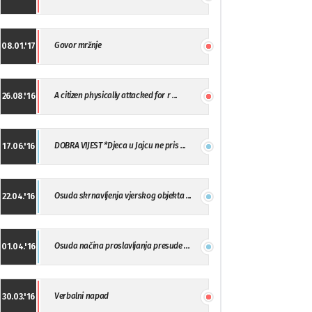
Govor mržnje
08.01.'17
A citizen physically attacked for r ...
26.08.'16
DOBRA VIJEST *Djeca u Jajcu ne pris ...
17.06.'16
Osuda skrnavljenja vjerskog objekta ...
22.04.'16
Osuda načina proslavljanja presude ...
01.04.'16
Verbalni napad
30.03.'16