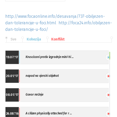
http://www.focaonline.info/desavanja/737-obiljezen-
dan-tolerancije-u-foci.html
http://foca24.info/obiljezen-
dan-tolerancije-u-foci/
Sve
Kohezija
Konflikt
Kruscicani protiv izgradnje mini-hi ...
19.07.'17
napad na vjerski objekat
20.01.'17
Govor mržnje
08.01.'17
A citizen physically attacked for r ...
26.08.'16