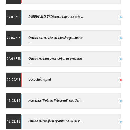
DOBRA VIJEST *Djeca u Jajcu ne pris ...
17.06.'16
Osuda skrnavljenja vjerskog objekta
22.04.'16
...
Osuda načina proslavljanja presude
01.04.'16
...
Verbalni napad
30.03.'16
Koalicija "Volimo Višegrad" osuđuj ...
16.03.'16
Osuda uvredljivih grafita na ušću r ...
15.02.'16