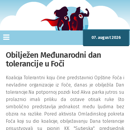
07. august 2026
Obilježen Međunarodni dan
tolerancije u Foči
Koalicija Tolerantni koju čine predstavnici Opštine Foča i
nevladine organizacije iz Foče, danas je obilježila Dan
tolerancije.Na potpornoj pozidi kod Akva parka jutros su
prolaznici imali priliku da ostave otisak ruke što
simbolično predstavlja jednakost među ljudima bez
obzira na razlike. Pored aktivista Omladinskog pokreta
Foča koji su dio koalicije, obilježavanju Dana tolerancije
prisustvovali su pioniri KK "Sutjeska", predsjednik