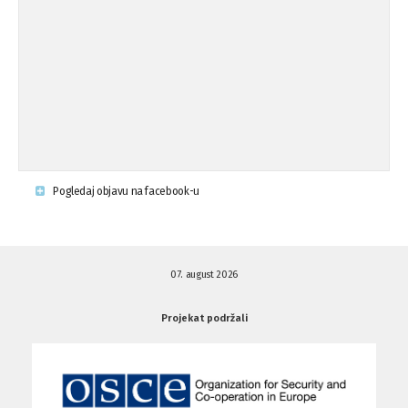
Osude napada u mjestu Omerovići,
18.08.'15
op ...
Napad u mjestu Omerovići, Općina To
15.08.'15
...
Krsenje ljudskih prava
03.08.'15
Pogledaj objavu na facebook-u
Napad na povratnika u Kotor-Varoši
15.07.'15
07. august 2026
Napad na povratnika u Kotor-Varoši
15.07.'15
Projekat podržali
Osuda pisanja uvredljivih grafita u ...
01.07.'15