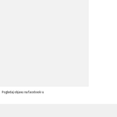
Koalicija Zanemari razlike osuđuje ...
02.09.'15
Osude napada u mjestu Omerovići, op ...
18.08.'15
Osude napada u mjestu Omerovići, op ...
18.08.'15
Napad u mjestu Omerovići, Općina To ...
15.08.'15
Krsenje ljudskih prava
03.08.'15
Pogledaj objavu na facebook-u
Napad na povratnika u Kotor-Varoši
15.07.'15