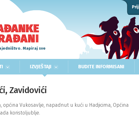
Pri
ajedništvo. Mapiraj sve
TI
IZVJEŠTAJI
BUDITE INFORMISANI
i, Zavidovići
a, općina Vukosavlje, napadnut u kući u Hadjicima, Općina
ada koristoljublje.