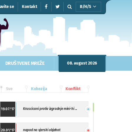
javite se
Kontakt
B/H/S
DRUŠTVENE MREŽE
08. august 2026
Sve
Kohezija
Konflikt
Kruscicani protiv izgradnje mini-hi ...
19.07.'17
napad na vjerski objekat
20.01.'17