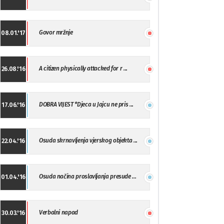
Govor mržnje
08.01.'17
A citizen physically attacked for r ...
26.08.'16
DOBRA VIJEST *Djeca u Jajcu ne pris ...
17.06.'16
Osuda skrnavljenja vjerskog objekta ...
22.04.'16
Osuda načina proslavljanja presude ...
01.04.'16
Verbalni napad
30.03.'16