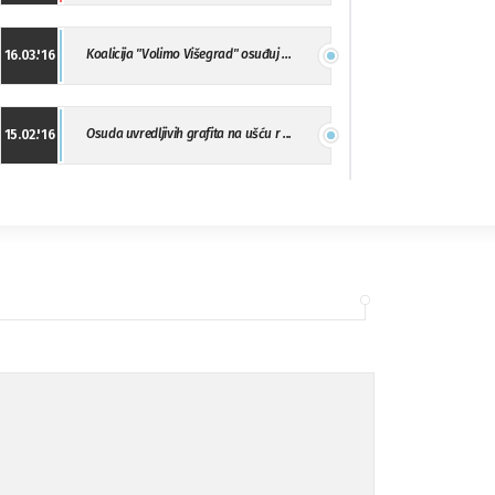
Koalicija "Volimo Višegrad" osuđuj ...
16.03.'16
Osuda uvredljivih grafita na ušću r ...
15.02.'16
"Uzbuna" Bijeljina osuđuje vršnjačk ...
01.02.'16
Osuda napada u Drvaru
13.11.'15
Osuda incidenta tokom dženaze na Pe ...
09.11.'15
Ukljanjanje uvredljivog grafita
08.11.'15