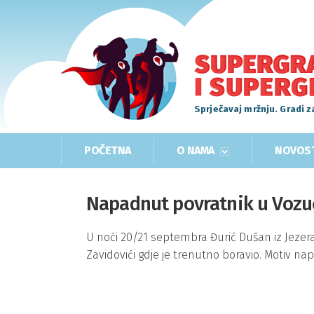
Sprječavaj mržnju. Gradi z
POČETNA
O NAMA
NOVOS
Napadnut povratnik u Vozuć
U noći 20/21 septembra Đurić Dušan iz Jezer
Zavidovići gdje je trenutno boravio. Motiv nap